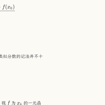
−
(
)
\partial\vec{v}}(\vec{x}_0)=\left.\frac{\t
f
x
0
\partial(\lambda\vec{v})}=\lambda\frac{\pa
类似分数的记法并不十
partial x_k}(\vec{x}_0)=\frac{\partial f}{
f
x_k
，视
为
的一元函
f
x
k