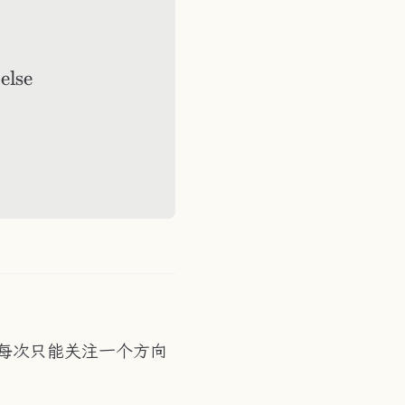
&=a_{ii}x_i^2+2\sum_{k<i}a_{ki}x_kx_i+2\
else
每次只能关注一个方向