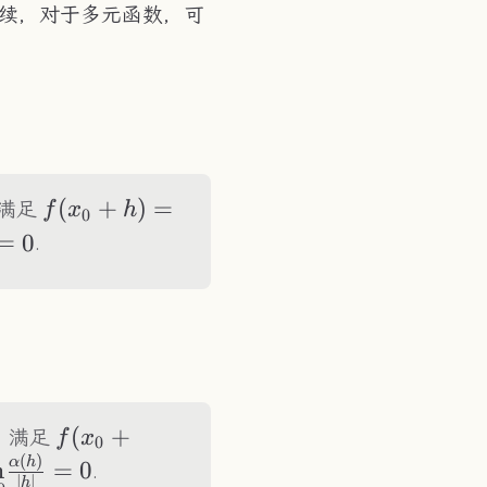
arrow
rightarrow
续，对于多元函数，可
f(x_0+h)=f(x_0)+L(h)+\alpha(h)
(
+
)
=
满足
f
x
h
0
et{h\to0}
=
0
.
frac{\alpha(h)}
R
f(x_0+h)=f(x_0)+L(h)+\alpha(h)
(
+
，满足
f
x
0
(
)
nderset{h\to0}
α
h
m
=
0
.
∣
∣
h