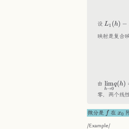
L_1(h)-
(
)
−
设
L
h
1
L_2(h)=
{\overs
映射是复合
{\sum}}
\unders
lim
(
)
由
q
h
→
0
h
{\lim}q
零，两个线性
f
x_0
微分是
在
f
x
0
/Example/