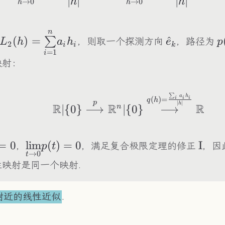
∣
∣
∣
∣
h
h
→
0
→
0
h
h
n
\hat{e}_k
p
(
)
=
^
∑
，则取一个探测方向
，路径为
L
h
a
h
e
p
2
i
i
k
\underset{i=1}
=
1
i
et{n}
映射：
a_ih_i
\R|\{0\}\overset{
∑
a
h
(
)
=
i
i
i
q
h
p
∣
∣
h
R
R
R
n
∣
{
0
}
⟶
∣
{
0
}
⟶
et{h\to0}
=
0
\underset{t\to0}
lim
(
)
=
0
\text
I
，
，满足复合极限定理的修正
，因
p
t
→
0
t
(h)=0
{\lim}p(t)=0
映射是同一个映射.
附近的线性近似
.