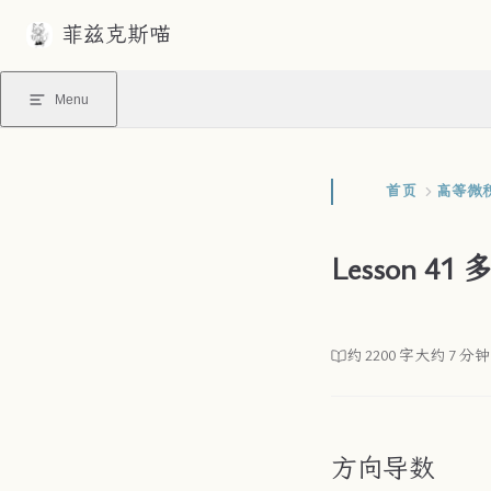
菲兹克斯喵
Skip to content
Menu
首页
高等微
Lesson 
约 2200 字
大约 7 分钟
方向导数