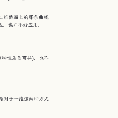
二维截面上的那条曲线
观，也并不好应用.
这种性质为可导)，也不
是对于一维这两种方式