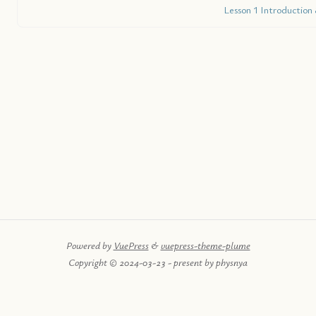
Lesson 1 Introduction 
Powered by
VuePress
&
vuepress-theme-plume
Copyright © 2024-03-23 - present by physnya