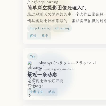
/blog/keepLearning
简单深空摄影图像处理入门
最近观测天文学课的其中一个大作业是选择一
情其实是比较有意思的，虽然实际拍摄的过程是
Keep-Learning
astronomy
阅读
更多
Talk
physnya (ヘリウム—フラッシュ！
@
physnya@scg.owu.one
最近一条动态
电车真比油车好开啊
0
0
0
查看原文
动态