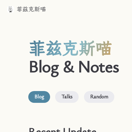
菲兹克斯喵
Skip to content
菲兹克斯喵
Blog & Notes
Blog
Talks
Random
Recent Update