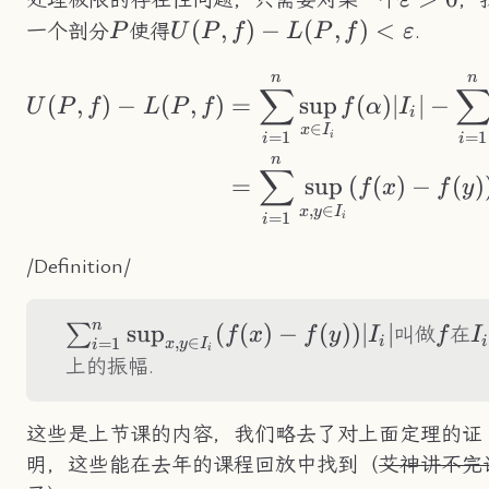
ε
P
U(P,f)-
(
,
)
−
(
,
)
<
一个剖分
使得
.
P
U
P
f
L
P
f
ε
L(P,f)
n
n
\begin{aligned} U(
<\varepsilon
∑
(
,
)
−
(
,
)
=
sup
(
)
∣
∣
−
U
P
f
L
P
f
f
α
I
i
∈
x
I
=
1
=
1
i
i
i
n
∑
=
sup
(
(
)
−
(
)
f
x
f
y
,
∈
x
y
I
=
1
i
i
/Definition/
n
\sum_{i=1}^n\sup_{x,y\in
sup
(
(
)
−
(
))
∣
∣
f
I
∑
叫做
在
f
x
f
y
I
f
I
,
∈
i
i
=
1
x
y
I
i
i
I_i}(f(x)-f(y))|I_i|
上的振幅.
这些是上节课的内容，我们略去了对上面定理的证
明，这些能在去年的课程回放中找到（
艾神讲不完