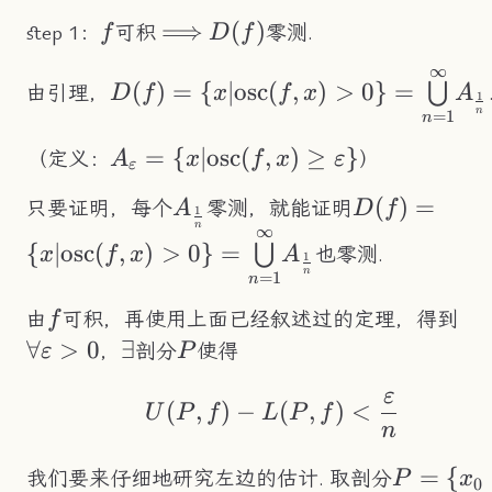
f
\Longrightarrow
⟹
D(f)
(
)
step 1：
可积
零测.
f
D
f
∞
D(f)=\{x|\text{osc}
(
)
=
{
∣
osc
(
,
)
>
0
}
=
⋃
由引理，
D
f
x
f
x
A
1
(f,x)>0\}=\underset{n=1}
n
=
1
n
{\overset{\infty}
A_\varepsilon=\
=
{
∣
osc
(
,
)
≥
}
（定义：
）
A
x
f
x
ε
{\bigcup}}A_{\frac{1}
ε
{x|\text{osc}
{n}}
A_\frac{1}
D(f)=\{x|\t
(
)
=
只要证明，每个
零测，就能证明
A
D
f
(f,x)\geq\varepsilon\}
1
n
∞
{n}
(f,x)>0\}=
{
∣
osc
(
,
)
>
0
}
=
⋃
也零测.
x
f
x
A
1
{\overset{\i
n
=
1
n
{\bigcup}}A
f
\f
由
可积，再使用上面已经叙述过的定理，得到
f
{n}}
∀
>
0
\exist
∃
P
，
剖分
使得
ε
P
ε
U(P,f)-L(P,f)<\fra
(
,
)
−
(
,
)
<
U
P
f
L
P
f
n
P=\
=
{
我们要来仔细地研究左边的估计. 取剖分
P
x
0