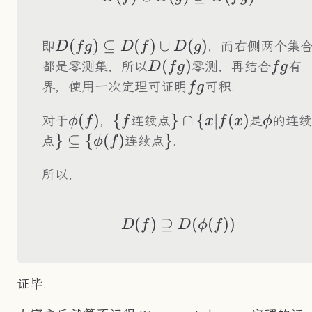
D(fg)\subseteq
(
)
⊆
(
)
∪
(
)
即
，而右侧两个集
D
f
g
D
f
D
g
D(f)\cup D(g)
D(fg)
(
)
fg
都是零测集，所以
零测，再结合
有
D
f
g
f
g
fg
界，使用一次定理可证明
可积.
f
g
\phi(f)
(
)
\
{
\}\cap\
}
∩
{
∣
(
)
\phi
对于
，
连续点
是
的连续
ϕ
f
f
x
f
x
ϕ
{f
{x|f(x)
\}\subseteq\
}
⊆
{
(
)
\}
}
点
连续点
.
ϕ
f
{\phi(f)
所以，
(
)
⊇
D(f)\supseteq D(\p
(
(
))
D
f
D
ϕ
f
证毕.