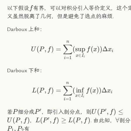
f
以下假设
有界，可以对积分引入等价定义，这个
f
义虽然脱离了几何，但是避免了选点的麻烦.
Darboux 上和：
n
U(P,f)=\sum_{i=1}^
∑
(
,
)
=
(
sup
(
))
Δ
U
P
f
f
x
x
i
∈
x
I
=
1
i
i
Darboux 下和：
n
L(P,f)=\sum_{i=1}^
∑
(
,
)
=
(
in
f
(
))
Δ
L
P
f
f
x
x
i
∈
x
I
i
=
1
i
′
′
P
P'
U(P',f)\leq
(
,
)
≤
若
细分成
，即引入剖分点，则
P
P
U
P
f
′
U(P,f)
(
,
)
L(P',f)\geq
(
,
)
≥
(
,
)
\fora
∀
，
. 由此知，
剖分
U
P
f
L
P
f
L
P
f
L(P,f)
,
有
P
P
1
2