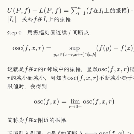
n
U(P,f)-
(
,
)
−
(
,
)
=
(
I_i
)\
)
⋅
∑
在
上的振幅
U
P
f
L
P
f
f
I
i
=
1
i
L(P,f)=\sum_{i=1}^n(f
∣
∣
f
I_i
，关心
在
上的振幅.
I
f
I
i
i
step 0：用振幅刻画连续 / 间断点，
osc
(
,
,
)
=
sup
\text{osc}(f,x,r)=\
(
(
)
−
(
)
f
x
r
f
y
f
z
,
∈
(
−
,
+
)
∩
[
,
]
y
z
x
r
x
r
a
b
f
x
r
\text{osc}
osc
(
,
,
)
这就是
在
的
邻域中的振幅，显然
f
x
r
f
x
r
(f,x,r)
\text{osc}
osc
(
,
,
)
的减小而减小，可知当
不断减小趋于
r
f
x
r
(f,x,r)
限值时，会得到
osc
(
,
)
=
lim
\text{osc}(f,x)=\li
osc
(
,
,
)
f
x
f
x
r
→
0
+
r
f
x
简称为
在
附近的振幅.
f
x
x
f
\Longleftrighta
⟺
\text{osc}
osc
(
,
)
>
下面引入引理：
是
的间断点
x
f
f
x