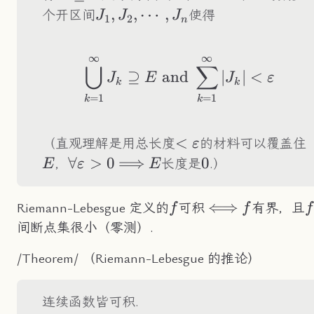
J_1,J_2,\cdots,J_n
,
,
⋯
,
个开区间
使得
J
J
J
1
2
n
∞
∞
\bigcup_{k=1}^\in
⋃
∑
⊇
and
∣
∣
<
J
E
J
ε
k
k
=
1
=
1
k
k
<\varepsilon
<
（直观理解是用总长度
的材料可以覆盖住
ε
\forall\varepsilon>0
∀
>
0
\Longrightarrow
⟹
E
0
0
，
长度是
.）
E
ε
E
f
\Longleftright
⟺
f
f
Riemann-Lebesgue 定义的
可积
有界，且
f
f
f
间断点集很小（零测）.
/Theorem/ （Riemann-Lebesgue 的推论）
连续函数皆可积.