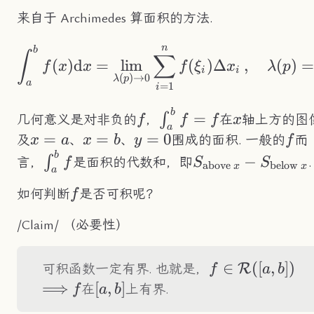
来自于 Archimedes 算面积的方法.
n
\int_a^bf(x)\text
b
∫
∑
(
)
d
=
lim
(
)
Δ
,
(
)
f
x
x
f
ξ
x
λ
p
i
i
(
)
→
0
λ
p
a
=
1
i
b
f
\int_a^bf=f
x
=
∫
几何意义是对非负的
，
在
轴上方的图
f
f
f
x
a
x=a
=
x=b
=
y=0
=
0
f
及
、
、
围成的面积. 一般的
而
x
a
x
b
y
f
b
\int_a^bf
S_{\text{above
−
∫
言，
是面积的代数和，即
.
f
S
S
above
below
x
x
a
}x}-
f
如何判断
是否可积呢？
f
S_{\text{below
}x}
/Claim/ （必要性）
f\in\mathcal{
∈
([
,
])
\L
R
可积函数一定有界. 也就是，
f
a
b
([a,b])
⟹
f
[a,b]
[
,
]
在
上有界.
f
a
b