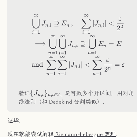
∞
∞
\bigcup_{i=1}^\in
ε
⋃
∑
⊇
,
∣
∣
<
J
E
J
,
,
n
i
n
n
i
2
2
=
1
=
1
i
i
∞
∞
∞
⋃
⋃
⋃
⟹
⊇
=
J
E
E
,
n
i
n
=
1
=
1
=
1
n
n
i
∞
∞
∞
ε
∑
∑
∑
and
∣
∣
<
=
J
ε
,
n
i
2
n
=
1
=
1
=
1
n
n
i
\
{
}
验证
是可数多个开区间，用对角
J
Z
,
,
∈
n
i
n
i
+
{J_{n,i}\}_{n,i\in\mathbb{Z}_+
线法则（和 Dedekind 分割类似）.
证毕.
现在就能尝试解释
Riemann-Lebesgue 定理
.