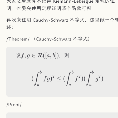
大家之后就算不记得 Riemann-Lebesgue 定理的证
明，也要会使用定理证明某个函数可积.
再次来证明 Cauchy-Schwarz 不等式，这里做一个
述：
/Theorem/ （Cauchy-Schwarz 不等式）
f,g\in\mathcal{R}
,
∈
([
,
])
R
设
，则
f
g
a
b
([a,b])
b
b
b
(\int_a^bfg)^2\le
∫
∫
∫
2
2
2
(
)
≤
(
)
(
)
f
g
f
g
a
a
a
/Proof/