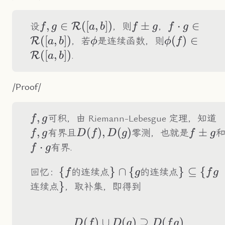
f,g\in\mathcal{R}
,
∈
([
,
])
f\pm
±
f\cdot
⋅
∈
R
设
，则
，
f
g
a
b
f
g
f
g
([a,b])
g
g\in\math
([
,
])
\phi
\phi(f)\in
(
)
∈
R
，若
是连续函数，则
a
b
ϕ
ϕ
f
([a,b])
([a,b])
([
,
])
R
.
a
b
/Proof/
f,g
,
f,
可积，由 Riemann-Lebesgue 定理，知道
f
g
,
D(f),D(g)
(
)
,
(
)
f\pm
±
有界且
零测，也就是
f
g
D
f
D
g
f
g
g
⋅
有界.
f
g
\
{
\}\cap\
}
∩
{
\}\subse
}
⊆
{
回忆：
的连续点
的连续点
f
g
f
g
{f
{g
{fg
\}
}
连续点
，取补集，即得到
(
)
∪
(
D(f)\cup D(g)\sup
)
⊇
(
)
D
f
D
g
D
f
g