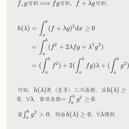
f,g
,
\Longrightarrow
⟹
fg
f+\lambda
+
可积
可积，
可积.
f
g
f
g
f
λ
g
g
b
\begin{aligned} 
∫
2
(
)
=
(
+
)
d
≥
0
h
λ
f
λ
g
x
a
b
∫
2
2
2
=
(
+
2
+
)
f
λ
f
g
λ
g
a
b
b
b
∫
∫
∫
2
2
=
(
)
+
2
(
)
+
(
f
f
g
λ
g
a
a
a
h(\lambda)
(
)
h(\lam
(
)
≥
可知，
是（至多）二次函数，且
h
λ
h
λ
b
\forall\lambda
=\int_a^bg^2\geq0
2
0
∀
=
≥
0
∫
，
，首项系数
.
λ
g
a
b
\int_a^bg^2>0
h(\lambda)\geq0
\forall\la
2
>
0
(
)
≥
0
∀
∫
若
，则由
，
得到
g
h
λ
λ
a