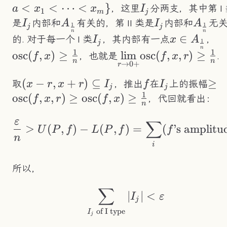
{x_0=a
<
<
⋯
<
}
I_j
，这里
分两支，其中第 I 
a
x
x
I
1
m
j
I_j
A_\frac{1}
I_j
A_\fr
是
内部和
有关的，第 II 类是
内部和
无
I
A
I
A
1
1
j
j
n
n
{n}
{n}
I_j
x\in
∈
\t
的. 对于每一个 I 类
，其内部有一点
，
I
x
A
1
j
n
A_\frac{1
(f
1
1
osc
(
,
)
≥
\underset{r\to0+}
lim
osc
(
,
,
)
≥
，也就是
.
f
x
f
x
r
n
n
→
0
+
{n}
{
r
{\lim}\text{osc}
(f,x,r)\geq\frac{1}
(x-
(
−
,
+
)
⊆
f
I_j
\ge
≥
取
，推出
在
上的振幅
x
r
x
r
I
f
I
j
j
1
{n}
r,x+r)\subseteq
(f,
osc
(
,
,
)
≥
osc
(
,
)
≥
，代回就看出：
f
x
r
f
x
n
I_j
(f,
ε
∑
\frac{\varepsilon}{
{n}
>
(
,
)
−
(
,
)
=
(
’s amplitu
U
P
f
L
P
f
f
n
i
所以，
∑
\sum_{I_j\text{ of 
∣
∣
<
I
ε
j
of I type
I
j