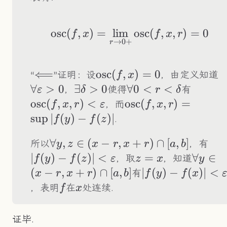
osc
(
,
)
=
lim
\text{osc}(f,x)=\
osc
(
,
,
)
=
0
f
x
f
x
r
→
0
+
r
\Longleftarrow
⟸
\text{osc}
osc
(
,
)
=
0
\
“
”证明：设
，由定义知道
f
x
(f,x)=0
∀
>
0
\exist\delta>0
∃
>
0
\forall0<r<\delta
∀0
<
<
\text{
，
使得
有
ε
δ
r
δ
(f,x,r)
osc
(
,
,
)
<
\text{osc}
osc
(
,
,
)
=
，而
f
x
r
ε
f
x
r
<\vare
(f,x,r)=\sup|f(y)-
sup
∣
(
)
−
(
)
∣
.
f
y
f
z
f(z)|
\forall
∀
,
∈
(
−
,
+
)
∩
[
,
]
|f(y
所以
，有
y
z
x
r
x
r
a
b
y,z\in(x-
<\v
∣
(
)
−
(
)
∣
<
z=x
=
\forall
∀
∈
，取
，知道
f
y
f
z
ε
z
x
y
r,x+r)\cap[a,b]
r,x+r)
(
−
,
+
)
∩
[
,
]
|f(y)-f(x)|
∣
(
)
−
(
)
∣
<
有
x
r
x
r
a
b
f
y
f
x
<\varepsilon
f
x
，表明
在
处连续.
f
x
证毕.