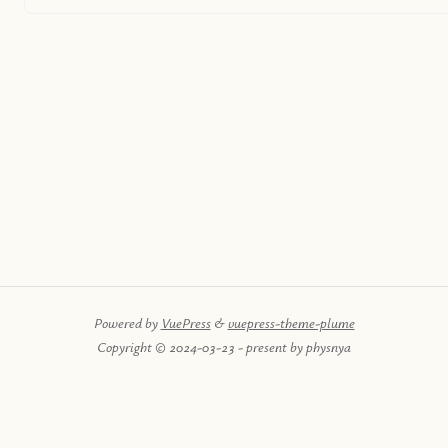
Powered by
VuePress
&
vuepress-theme-plume
Copyright © 2024-03-23 - present by physnya