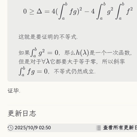
b
b
b
0\geq\Delta=4(\in
∫
∫
∫
2
2
2
0
≥
Δ
=
4
(
)
−
4
f
g
g
f
a
a
a
这就是要证明的不等式.
b
\int_a^bg^2=0
h(\lambda)
2
=
0
(
)
∫
如果
，那么
是一个一次函数，
g
h
λ
a
\forall\lambda
∀
\in
但是对于
它都要大于等于零，所以斜率
λ
b
=
0
∫
，不等式仍然成立.
f
g
a
证毕.
更新日志
2025/10/9 02:50
查看所有更新