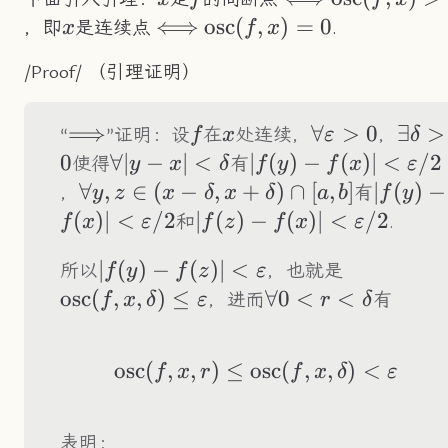
(f,x)>0
x
\Longleftrightarrow
⟺
\text{osc}
osc
(
,
)
=
0
，即
是连续点
.
x
f
x
(f,x)=0
/Proof/ （引理证明）
\Longrightarrow
⟹
f
x
\forall\varep
∀
>
0
\exi
∃
>
“
”证明：设
在
处连续，
，
f
x
ε
δ
0
\forall|y-
∀∣
−
∣
<
|f(y)-f(x)|
∣
(
)
−
(
)
∣
<
/2
使得
有
y
x
δ
f
y
f
x
ε
x|
<\varepsilon/2
\forall y,z\in(x-
∀
,
∈
(
−
,
+
)
∩
[
,
]
|f(y)-f(
∣
(
)
−
，
有
y
z
x
δ
x
δ
a
b
f
y
<\delta
\delta,x+\delta)\cap[a,b]
<\vare
(
)
∣
<
/2
|f(z)-f(x)|
∣
(
)
−
(
)
∣
<
/2
和
.
f
x
ε
f
z
f
x
ε
<\varepsilon/2
|f(y)-f(z)|
∣
(
)
−
(
)
∣
<
\text{osc
所以
，也就是
f
y
f
z
ε
<\varepsilon
(f,x,\delt
osc
(
,
,
)
≤
\forall0<r<\delta
∀0
<
<
，进而
有
f
x
δ
ε
r
δ
osc
(
,
,
)
≤
osc
\text{osc}(f,x,r)\l
(
,
,
)
<
f
x
r
f
x
δ
ε
表明：