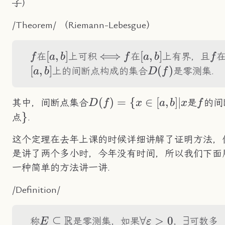
了
）
/Theorem/ （Riemann-Lebesgue）
f
[a,b]
[
,
]
\Longleftrightarrow
⟺
f
[a,b]
[
,
]
f
在
上可积
在
上有界，且
f
a
b
f
a
b
f
[
,
]
D(f)
(
)
上的间断点构成的集合
是零测集.
a
b
D
f
D(f)=\
(
)
=
{
∈
[
,
]
∣
f
其中，间断点集合
是
的间
D
f
x
a
b
x
f
{x\in[a,b]|x
\}
}
点
.
这个定理在去年上课的时候详细讲解了证明方法，
是讲了两个多小时，今年没有时间，所以我们下面
一种简单的方法讲一讲.
/Definition/
R
E\subseteq\R
⊆
\forall\varepsil
∀
>
0
\exist
∃
称
是零测集，如果
，
可数多
E
ε