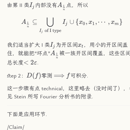
I_j
A_\frac{1}
由第 II 类
内部没有
点，所以
I
A
1
j
n
{n}
⋃
A_\frac{1}{n}\subs
⊆
∪
{
,
,
⋯
,
}
A
I
x
x
x
0
1
1
j
m
n
of I type
I
j
I_j
x_t
我们适当扩大 I 类
为开区间
，用小的开区间盖
I
x
j
t
A_\frac{1}
住，就能把“坏点”
被一族开区间覆盖，这些区
A
1
n
{n}
<2\varepsilon
<
2
总长度
.
ε
D(f)
(
)
\Longrightarrow
⟹
f
step 2：
零测
可积分.
D
f
f
这一步骤有点 technical，这里略去（没时间了），
见 Stein 所写 Fourier 分析书的附录.
下面是应用环节.
/Claim/