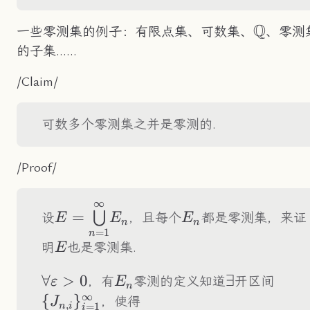
Q
\mathb
一些零测集的例子：有限点集、可数集、
、零测
的子集……
/Claim/
可数多个零测集之并是零测的.
/Proof/
∞
E=\underset{n=1}
E_n
=
⋃
设
，且每个
都是零测集，来证
E
E
E
n
n
{\overset{\infty}
=
1
n
E
{\bigcup}}E_n
明
也是零测集.
E
\forall\varepsilon>0
∀
>
0
E_n
\exist
∃
\
，有
零测的定义知道
开区间
ε
E
n
∞
{J_{
{
}
，使得
J
,
=
1
n
i
i