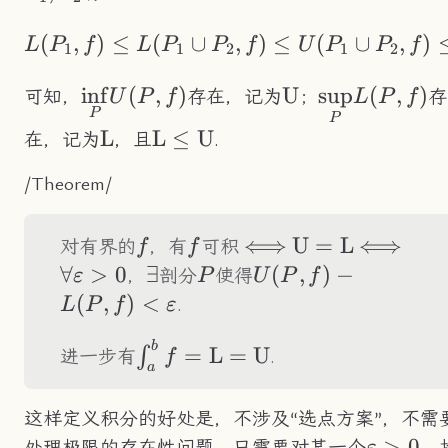
(
,
)
≤
(
∪
,
L(P_1,f)\leq L(P_1
)
≤
(
∪
,
)
L
P
f
L
P
P
f
U
P
P
f
1
1
2
1
2
\underset{P}
in
f
(
,
)
\text{U}
U
\underset{P
sup
(
,
)
可知，
存在，记为
；
存
U
P
f
L
P
f
P
{\inf}U(P,f)
{\sup}L(P,f
P
\text{L}
L
\text{L}\leq\text{U}
L
≤
U
在，记为
，且
.
/Theorem/
f
f
\Longleftrightarrow
⟺
\text{U}=\tex
U
=
L
\Longlef
⟺
\for
对有界的
，有
可积
f
f
∀
>
0
\exist
∃
P
U(P,f)-
(
,
)
−
，
剖分
使得
ε
P
U
P
f
L(P,f)
(
,
)
<
.
L
P
f
ε
<\varepsilon
b
\int_a^bf=\text{L}=\text{U
=
L
=
U
∫
进一步有
.
f
a
这样定义积分的好处是，不涉及“选点方案”，不需
\vareps
>
0
处理极限的存在性问题，只需要对某一个
，