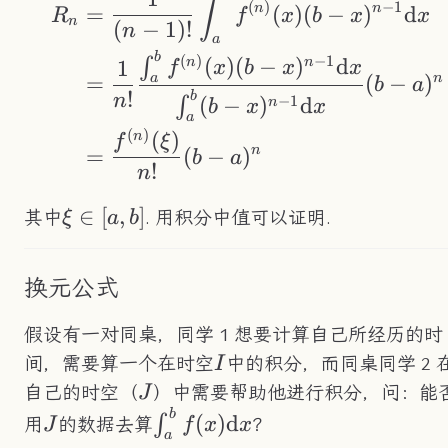
∫
(
)
−
1
n
n
=
(
)
(
−
)
d
R
f
x
b
x
x
n
(
−
1
)!
n
a
b
(
)
−
1
(
)
(
−
)
d
n
n
∫
1
f
x
b
x
x
n
=
(
−
)
a
b
a
!
b
n
−
1
(
−
)
d
∫
n
b
x
x
a
(
)
(
)
n
f
ξ
n
=
(
−
)
b
a
!
n
\xi\in[a,b]
∈
[
,
]
其中
. 用积分中值可以证明.
ξ
a
b
换元公式
假设有一对同桌，同学 1 想要计算自己所经历的时
I
间，需要算一个在时空
中的积分，而同桌同学 2 
I
J
自己的时空（
）中需要帮助他进行积分，问：能
J
b
J
\int_a^bf(x)\text{d}x
(
)
d
∫
用
的数据去算
？
J
f
x
x
a