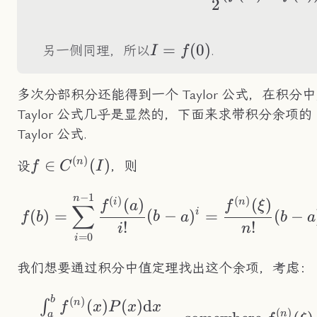
2
I=f(0)
=
(
0
)
另一侧同理，所以
.
I
f
多次分部积分还能得到一个 Taylor 公式，在积分
Taylor 公式几乎是显然的，下面来求带积分余项的
Taylor 公式.
(
)
f\in
∈
(
)
n
设
，则
f
C
I
C^{(n)}
−
1
f(b)=\sum_{i=0}^{n
n
(I)
(
)
(
)
(
)
(
)
i
n
f
a
f
ξ
∑
i
(
)
=
(
−
)
=
(
−
f
b
b
a
b
a
!
!
i
n
=
0
i
我们想要通过积分中值定理找出这个余项，考虑：
b
\frac{\int_a^bf^{(
(
)
(
)
(
)
d
n
∫
f
x
P
x
x
(
)
n
a