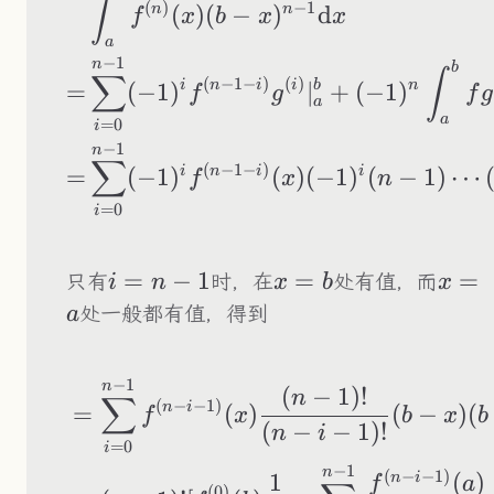
∫
(
)
−
1
n
n
(
)
(
−
)
d
f
x
b
x
x
a
−
1
n
b
∫
∑
(
−
1
−
)
(
)
i
n
i
i
b
n
=
(
−
1
)
∣
+
(
−
1
)
f
g
f
g
a
a
=
0
i
−
1
n
∑
(
−
1
−
)
i
n
i
i
=
(
−
1
)
(
)
(
−
1
)
(
−
1
)
⋯
f
x
n
=
0
i
i=n-
=
−
1
x=b
=
x=a
=
只有
时，在
处有值，而
i
n
x
b
x
1
处一般都有值，得到
a
−
1
\begin{aligned} &=
n
(
−
1
)!
n
∑
(
−
−
1
)
n
i
=
(
)
(
−
)
(
f
x
b
x
b
(
−
−
1
)!
n
i
=
0
i
−
1
n
(
−
−
1
)
1
(
)
n
i
f
a
(
0
)