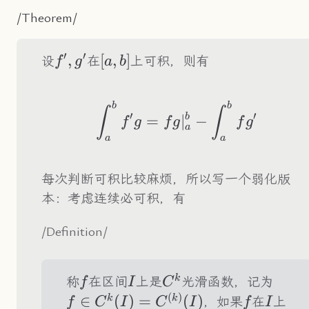
/Theorem/
′
′
f',g'
,
[a,b]
[
,
]
设
在
上可积，则有
f
g
a
b
b
b
\int_a^bf'g=fg|_a^
∫
∫
′
′
b
=
∣
−
f
g
f
g
f
g
a
a
a
每次判断可积比较麻烦，所以写一个弱化版
本：考虑连续必可积，有
/Definition/
f
I
C^k
f\in
k
称
在区间
上是
光滑函数，记为
f
I
C
(
)
C^k(
∈
(
)
=
(
)
f
I
k
k
，如果
在
上
f
C
I
C
I
f
I