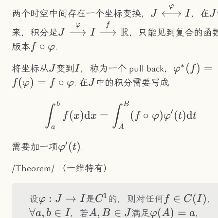
φ
J\overset{\v
J
⟷
两个时空中间存在一个坐标变换，
，在
J
I
J
{\longleftrig
J\overset{\varphi}
φ
f
R
⟶
⟶
来，积分是
，只能见到复合的函
J
I
{\longrightarrow}I\overset{f}
f\circ\varphi
∘
版本
.
f
φ
{\longrightarrow}\R
∗
J
I
\varphi^
(
)
=
将坐标从
变到
，称为一个 pull back，
J
I
φ
f
(f)=f(\v
(
)
=
∘
J
. 在
中的积分需要写成
f
φ
f
φ
J
b
B
\int_a^bf(x)\text{
∫
∫
′
(
)
d
=
(
∘
)
(
)
d
f
x
x
f
φ
φ
t
t
a
A
′
\varphi'(t)
(
)
需要加一项
.
φ
t
/Theorem/ （一维特有）
1
\varphi:J\to
:
→
C^1
f\in
∈
(
)
设
是
的，则对任何
，
φ
J
I
C
f
C
I
I
C(I)
∀
,
∈
A,B\in
,
∈
\varphi(A)=
(
)
=
\v
，若
满足
，
a
b
I
A
B
J
φ
A
a