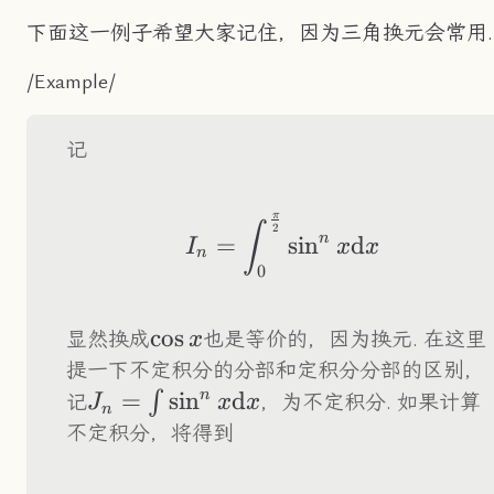
下面这一例子希望大家记住，因为三角换元会常用.
/Example/
记
π
I_n=\int_0^\frac{
∫
2
n
=
sin
d
I
x
x
n
0
\cos
cos
显然换成
也是等价的，因为换元. 在这里
x
x
提一下不定积分的分部和定积分分部的区别，
n
J_n=\int\sin^nx\text{d}x
=
sin
d
∫
记
，为不定积分. 如果计算
J
x
x
n
不定积分，将得到