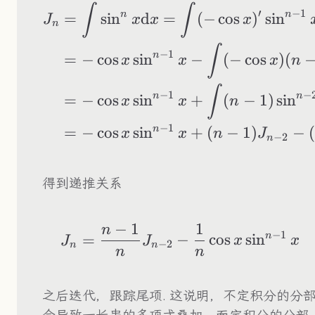
\begin{aligned} J
∫
∫
−
1
′
n
n
=
sin
d
=
(
−
cos
)
sin
J
x
x
x
n
∫
−
1
n
=
−
cos
sin
−
(
−
cos
)
(
x
x
x
n
∫
−
1
−
n
n
=
−
cos
sin
+
(
−
1
)
sin
x
x
n
−
1
n
=
−
cos
sin
+
(
−
1
)
−
(
x
x
n
J
−
2
n
得到递推关系
−
1
1
n
J_n=\frac{n-1}{n}
−
1
n
=
−
cos
sin
J
J
x
x
−
2
n
n
n
n
之后迭代，跟踪尾项. 这说明，不定积分的分