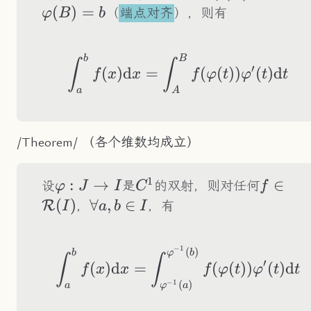
J
(
)
=
（
端点对齐
），则有
φ
B
b
b
B
\int_a^bf(x)\text
∫
∫
′
(
)
d
=
(
(
))
(
)
d
f
x
x
f
φ
t
φ
t
t
a
A
/Theorem/ （各个维数均成立）
1
\varphi:J\to
:
→
C^1
f\in\m
∈
设
是
的双射，则对任何
φ
J
I
C
f
I
(I)
(
)
\forall
∀
,
∈
R
，
，有
I
a
b
I
a,b\in
I
−
1
(
)
\int_a^bf(x)\text
b
φ
b
∫
∫
′
(
)
d
=
(
(
))
(
)
d
f
x
x
f
φ
t
φ
t
t
(
)
−
1
a
φ
a