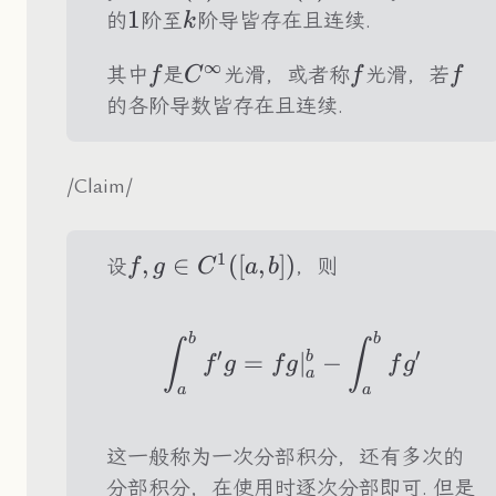
(I)
1
1
k
的
阶至
阶导皆存在且连续.
k
∞
f
C^\infty
f
f
其中
是
光滑，或者称
光滑，若
f
C
f
f
的各阶导数皆存在且连续.
/Claim/
1
f,g\in
,
∈
([
,
])
设
，则
f
g
C
a
b
C^1([a,b])
b
b
\int_a^bf'g=fg|_a
∫
∫
′
′
b
=
∣
−
f
g
f
g
f
g
a
a
a
这一般称为一次分部积分，还有多次的
分部积分，在使用时逐次分部即可. 但是