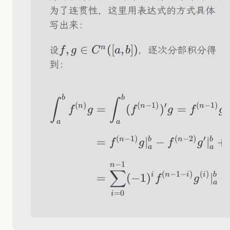
为了连贯性，这里用表达式的方式具体
写出来：
f,g\in
,
∈
([
,
])
n
设
，逐次分部积分得
f
g
C
a
b
C^n([a,b])
到：
b
b
\begin{aligned} 
∫
∫
(
)
(
−
1
)
′
(
−
1
)
n
n
n
=
(
)
=
∣
f
g
f
g
f
g
a
a
(
−
1
)
(
−
2
)
′
n
b
n
b
=
∣
−
∣
+
f
g
f
g
a
a
−
1
n
∑
(
−
1
−
)
(
)
i
n
i
i
b
=
(
−
1
)
∣
f
g
a
=
0
i