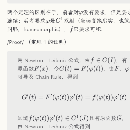
\varphi
两个定理的区别在于，前者对
没有要求，但是要
φ
1
\varphi
C^1
连续；后者要求
是
双射（坐标变换忠实，也就
φ
C
f
同胚，homeomorphic），
只要求可积.
f
/Proof/ （定理 1 的证明）
f\in
∈
(
)
用 Newton - Leibiniz 公式，由
，有
f
C
I
C(I)
F(x)
(
)
G(t)=F(\varphi(t))
(
)
=
(
(
))
F
\
原函数
，令
，由
、
F
x
G
t
F
φ
t
F
φ
可导及 Chain Rule，得到
′
′
′
′
(
)
=
(
(
))
G'(t)=F'(\varphi(t
(
)
=
(
(
))
(
)
G
t
F
φ
t
φ
t
f
φ
t
φ
t
′
1
f(\varphi(t))\varphi'(t)\in
(
(
))
(
)
∈
(
)
G
知道
且有原函数
，
f
φ
t
φ
t
C
J
G
C^1(J)
由 Newton - Leibiniz 公式得到