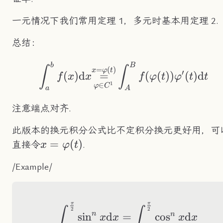
一元情况下我们常用定理 1，多元时基本用定理 2.
总结：
b
B
\int_a^bf(x)\text{
∫
∫
=
(
)
x
φ
t
′
(
)
d
=
(
(
))
(
)
d
f
x
x
f
φ
t
φ
t
t
∈
1
φ
C
a
A
注意端点对齐.
此版本的换元积分公式比不定积分换元更好用，可
x=\varphi(t)
=
(
)
直接令
.
x
φ
t
/Example/
π
π
\int_0^\frac{\pi}
∫
∫
2
2
n
n
sin
d
=
cos
d
x
x
x
x