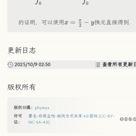
0
0
π
x=\frac{\pi}
=
−
的证明，可以使用
换元直接得到.
x
y
2
{2}-y
更新日志
2025/10/9 02:50
查看所有更新
版权所有
版权归属：
physnya
许可
署名-非商业性-相同方式共享 4.0 国际 (CC-BY-
证：
NC-SA-4.0)