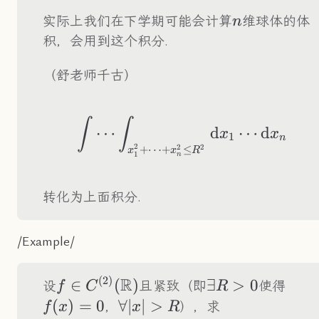
n
实际上我们在下学期可能会计算
维球体的体
n
积，会用到这个积分.
（舒老师千古）
\int\cdots\int_{
∫
∫
⋯
d
⋯
d
x
x
1
n
2
+
⋯
+
≤
2
2
x
x
R
1
n
转化为上面积分.
/Example/
(
2
)
R
f\in
∈
(
)
\exist
∃
>
0
f(x)
设
且紧致（即
使得
f
C
R
C^{(2)}
R>0
(
)
=
0
\forall|x|>R
∀∣
∣
>
，
），求
f
x
x
R