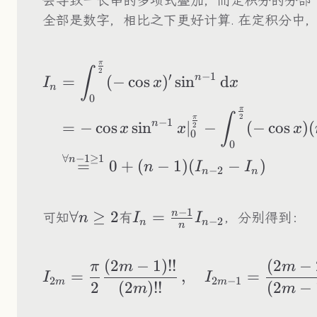
会导致一长串的多项式叠加，而定积分的分部
全部是数字，相比之下更好计算. 在定积分中
π
\begin{aligned} I
∫
2
−
1
′
n
=
(
−
cos
)
sin
d
I
x
x
n
0
π
∫
2
π
−
1
n
=
−
cos
sin
∣
−
(
−
cos
)
(
2
x
x
x
0
0
∀
−
1
≥
1
n
=
0
+
(
−
1
)
(
−
)
n
I
I
−
2
n
n
−
1
n
\forall
∀
≥
2
I_n=\frac{n-
=
可知
有
，分别得到：
n
I
I
−
2
n
n
n
n\ge2
1}{n}I_{n-
2}
(
2
−
1
)!!
(
2
−
I_{2m}=\frac{\pi}
π
m
m
=
,
=
I
I
2
2
−
1
m
m
2
(
2
)!!
(
2
−
m
m