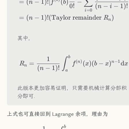
∑
=
(
−
1
)!
[
(
)
−
n
f
b
0
!
(
−
−
1
)!
n
i
=
0
i
=
(
−
1
)!
(
Taylor remainder
)
n
R
n
其中，
b
R_n=\frac{1}{(n-1
1
∫
(
)
−
1
n
n
=
(
)
(
−
)
d
R
f
x
b
x
x
n
(
−
1
)!
n
a
此版本更加容易证明，只需要机械计算分部积
分即可.
上式也可直接回到 Lagrange 余项，理由为
b
\begin{aligned} R_
1