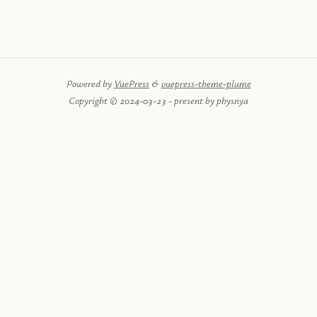
Powered by
VuePress
&
vuepress-theme-plume
Copyright © 2024-03-23 - present by physnya