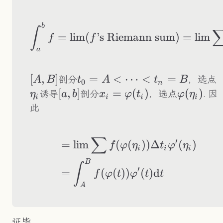
b
\int_a^bf=\lim(f\t
∫
=
lim
(
’s Riemann sum
)
=
lim
f
f
a
[A,B]
[
,
]
t_0=A<\cdots<t_n=B
=
<
⋯
<
=
\
剖分
，选点
A
B
t
A
t
B
0
n
[a,b]
[
,
]
x_i=\varphi(t_i)
=
(
)
\varphi(
(
)
诱导
剖分
，选点
. 因
η
a
b
x
φ
t
φ
η
i
i
i
i
此
∑
′
\begin{aligned} &
=
lim
(
(
))
Δ
(
)
f
φ
η
t
φ
η
i
i
i
B
∫
′
=
(
(
))
(
)
d
f
φ
t
φ
t
t
A
证毕.