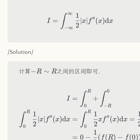
(\R)
∞
1
I=\int_{-\infty}^\
∫
′′
=
∣
∣
(
)
d
I
x
f
x
x
2
−
∞
/Solution/
-
−
∼
计算
之间的区间即可，
R
R
R\sim
R
0
R
\begin{aligned} I
∫
∫
=
+
I
0
−
R
R
R
1
1
∫
∫
′′
′′
∣
∣
(
)
d
=
(
)
d
=
x
f
x
x
x
f
x
x
2
2
0
0
1
=
0
−
(
(
)
−
(
0
)
f
R
f