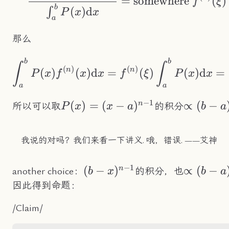
=
somewhere
(
)
f
ξ
b
(
)
d
∫
P
x
x
a
那么
b
b
\int_a^bP(x)f^{(n)
∫
∫
(
)
(
)
n
n
(
)
(
)
d
=
(
)
(
)
d
=
P
x
f
x
x
f
ξ
P
x
x
a
a
−
1
P(x)=
(
)
=
(
−
)
\propto(
∝
(
−
n
所以可以取
的积分
P
x
x
a
b
a
(x-
a)^n
a)^{n-
我说的对吗？我们来看一下讲义. 哦，错误. ——艾神
1}
−
1
(b-
(
−
)
\propto(
∝
(
−
n
another choice：
的积分，也
b
x
b
a
x)^{n-
a)^n
因此得到命题：
1}
/Claim/