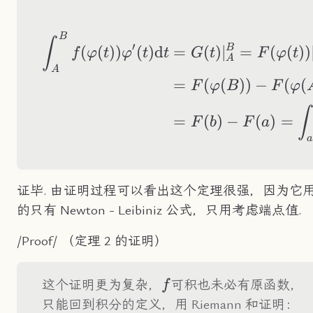
B
\begin{aligned} \
∫
′
B
(
(
))
(
)
d
=
(
)
∣
=
(
(
))
f
φ
t
φ
t
t
G
t
F
φ
t
A
A
=
(
(
))
−
(
(
F
φ
B
F
φ
∫
=
(
)
−
(
)
=
F
b
F
a
a
证毕. 由证明过程可以看出这个定理很强，因为它
的只有 Newton - Leibiniz 公式，只用考虑端点值.
/Proof/ （定理 2 的证明）
f
这个证明更为复杂，
可积也未必有原函数，
f
只能回到积分的定义，用 Riemann 和证明：