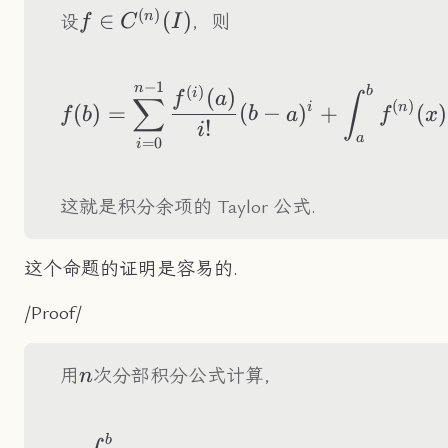
(
)
f\in
∈
(
)
n
设
，则
f
C
I
C^{(n)}
(I)
−
1
f(b)=\sum_{i=0}^{
n
(
)
b
(
)
i
f
a
∫
∑
(
)
i
n
(
)
=
(
−
)
+
(
)
f
b
b
a
f
x
!
i
a
=
0
i
这就是积分余项的 Taylor 公式.
这个命题的证明是容易的.
/Proof/
n
用
次分部积分公式计算，
n
b
\begin{aligned} &