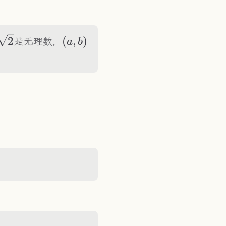
\sqrt2
2
(a,b)
(
,
)
是无理数，
a
b