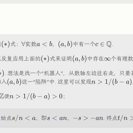
Q
(*)
(
∗
)
\forall
∀
a<b
<
(a,b)
(
,
)
c\in\mathb
∈
明
式：
实数
，
中有一个
.
a
b
a
b
c
(*)
(
∗
)
(a,b)
(
,
)
\infty
∞
以反复应用上面的
式来证明
中存在
个有理数
a
b
*)
∗
)
. 想法是找一个“机器人”，从数轴左边往右走，只要
(a,b)
(
,
)
n>1/(b-
>
1/
(
−
)
掉入
这一“陷阱”中. 这里可以发现
a
b
n
b
a
a)
Z
t
n>1/(b-
>
1/
(
−
)
>
0
使
；
n
b
a
\Z
a)>0
s/n<a
/
<
s<an
<
-
−
>
−
t/n
/
起始点
，即
，
. 终点
s
n
a
s
an
s
an
t
n
s>-