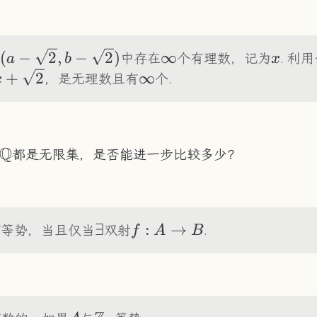
(a-
(
−
2
,
−
2
)
\infty
∞
x
中存在
个有理数，记为
. 利用
a
b
x
\sqrt2,b-
\sqrt2
+
2
\infty
∞
，是无理数且有
个.
x
\sqrt2)
Q
Q}^C=\R-
都是无限集，是否能进一步比较多少？
Q}
\exist
∃
f:A\to
:
→
等势，当且仅当
双射
.
f
A
B
B