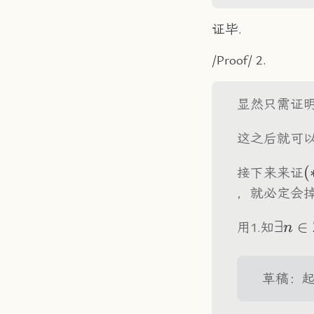
证毕.
/Proof/ 2.
显然只需证
这之后就可
(
(
接下来来证
，就必定会
\exis
∃
∈
用1.知
n
n\in
草稿：