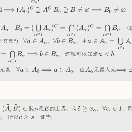
∈
I}{\bigcup}A_\alpha
α
I
∅
∅
ubseteq
\Longrightarrow
⟹
(A_0)^C\supseteq
(
)
⊇
B_0\supseteq
⊇

=
\Longrightar
⟹
B_0\neq\

=
C
C
.
A
A
A
B
B
B
0
0
0
A^C
B\neq\varnothing
derset{\alpha\in
B_0=(\underset{\alpha\in I}
=
(
)
=
(
)
=
C
C
⋃
⋂
⋂
，
. 
A
B
A
A
B
0
α
α
α
α
∈
∈
∈
cup}A_\alpha
{\bigcup}A_\alpha)^C=\underset{\al
α
I
α
I
α
I
\forall
∀
∈
\forall
∀
∈
a\in
∈
=
⋃
之交集”）
，
，由
a
A
b
B
a
A
A
0
I}{\bigcap}
α
α
∈
a\in
b\in
A_0=\underse
α
I
(A_\alpha)^C=\underset{\alpha\in I}
=
\Longrightarrow
⟹
b\in
∈
a<b
<
⋂
，这就可以知道
.
B
b
B
a
b
A_\alpha
B_\alpha
I}{\bigcup}A_
α
α
{\bigcap}B_\alpha
∈
underset{\alpha\in
B_\alpha
α
I
\forall
∀
∈
\Longrightarrow
⟹
a\in
∈
A_\alpha
\Lon
⟹
\
igcap}B_\alpha
元素：
，由
无最大元
a
A
a
A
A
0
α
α
a\in
A_\alpha
a
A_0
：
~
~
~
R
lde{c}=
E
\tilde{c}\geq
\forall
=
(
,
)
∈
≥
∀
∈
是
的上界，有
，
，
A
B
E
c
x
α
I
D
α
~
ilde{A},\tilde{B})\in\R_D
x_\alpha
\alpha\in
\tilde{c}\geq
≥
，所以
，证毕.
c
s
0
I
s