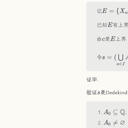
E=\{X_
=
{
记
E
X
α
(A_\alp
E
已知
有上
E
c
E
由
是
上界
c
E
s=(\unde
=
(
⋃
令
s
∈
{\bigcu
α
I
\underse
{\bigcu
证毕.
s
验证
是Dedeki
s
Q
A_0\sub
⊆
A
0
∅
A_0\neq

=
A
0