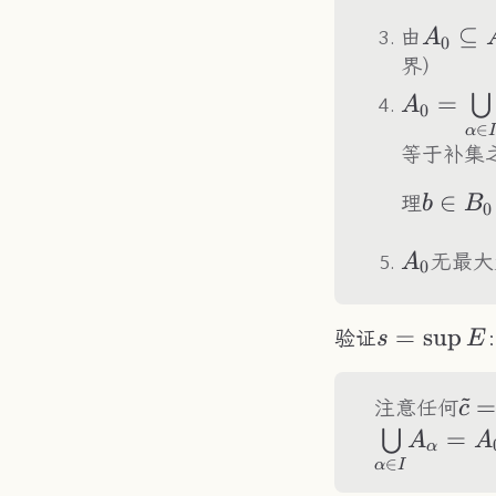
A_0\s
⊆
由
A
0
A
界）
A_0=\un
=
⋃
A
0
∈
I}{\big
α
I
等于补集
b\in
∈
理
b
B
0
B_0=\
A_0
I}{\b
无最大
A
0
s=\sup
=
sup
验证
s
E
E
~
\ti
注意任何
c
(\t
=
⋃
A
A
α
∈
α
I