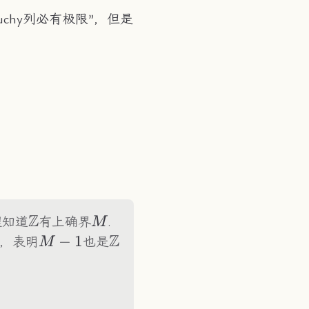
uchy列必有极限”，但是
Z
\Z
M
理知道
有上确界
.
M
Z
M-
−
1
\Z
，表明
也是
M
1