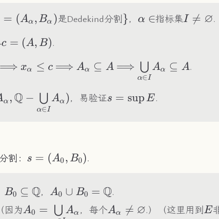
∅
\alpha=
=
(
,
)
\}
}
\alpha\in
∈
I\neq\

=
是Dedekind分割
，
指标集
.
A
B
α
I
α
α
ha,B_\alpha)
c=
=
(
,
)
界
.
c
A
B
(A,B)
\Longrightarrow
⟹
x_\alpha\leq
≤
\Longrightarrow
⟹
A_\alpha\subseteq
⊆
\Longrightarrow
⟹
\underset{\alph
⊆
⋃
.
x
c
A
A
A
A
α
α
α
∈
c
A
{\bigcup}A_\al
α
I
A
Q
rset{\alpha\in I}
,
−
)
s=\sup
=
sup
⋃
，易验证
.
A
A
s
E
α
α
∈
p}A_\alpha,\mathbb{Q}-
E
α
I
t{\alpha\in I}
p}A_\alpha)
s=
=
(
,
)
nd分割：
.
s
A
B
0
0
(A_0,B_0)
Q
Q
seteq\mathbb{Q}
B_0\subseteq\mathbb{Q}
⊆
A_0\cup
∪
=
，
，
.
B
A
B
0
0
0
B_0=\mathbb{Q}
∅
\varnothing
A_0=\underset{\alpha\in
=
A_\alpha\neq\varnot

=
E
⋃
（因为
，每个
.）（这里用到
A
A
A
E
0
α
α