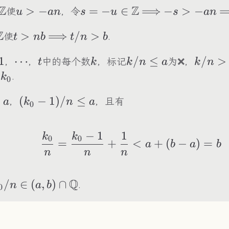
an
Z
Z
t
u>-
>
−
s=-
=
−
∈
\Longrightarrow
⟹
-
−
>
−
\
使
，令
u
an
s
u
s
an
\Z
an
u\in\Z
s>-
Z
t
t>nb
>
\Longrightarrow
⟹
t/n>b
/
>
使
.
t
nb
t
n
b
an
Z
1
\cdots
⋯
t
k
k/n\leq
/
≤
k/n>a
/
>
，
，
中的每个数
，标记
为❌，
t
k
k
n
a
k
n
a
k_0
为
.
k
0
>a
>
(k_0-
(
−
1
)
/
≤
，
，且有
a
k
n
a
0
1)/n\leq
a
−
1
1
\frac{k_0}{n}=\f
k
k
0
0
=
+
<
+
(
−
)
=
a
b
a
b
n
n
n
Q
_0/n\in(a,b)\cap\mathbb{Q}
/
∈
(
,
)
∩
.
n
a
b
0