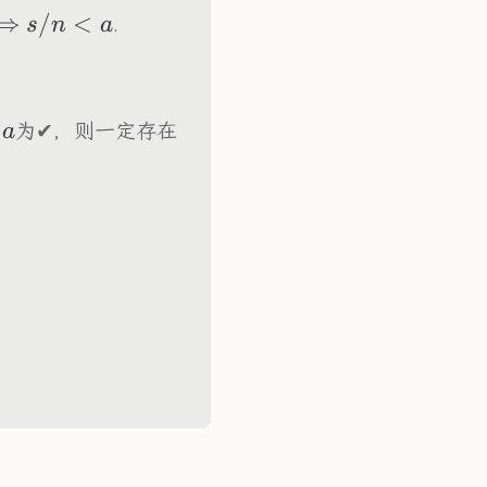
Longrightarrow
⟹
s/n<a
/
<
.
s
n
a
为✔，则一定存在
a
rac{k_0-1}{n}+\frac{1}{n}<a+(b-a)=b