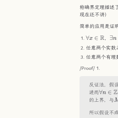
称确界定理描述了
现在还不讲）
简单的应用是证
R
\forall
∀
∈
\ex
∃
，
x
n
x\in\R
n\
任意两个实数
任意两个有理
/Proof/ 1.
反证法，假
Z
\forall
∀
∈
进而
n
n\in\Z
的上界，与
所以假设不成