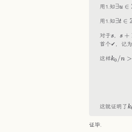
\exis
∃
∈
用1.知
u
u\in
\exis
∃
∈
用1.知
t
t\in\
s
s+1
+
对于
，
s
s
首个✔，记
k_0/n
/
这样
k
n
0
k
这就证明了
k
证毕.