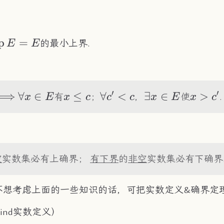
up
p
=
的最小上界.
E
E
=E
′
′
\Longrightarrow
⟹
\forall
∀
∈
x\leq
≤
\forall
∀
<
\exist
∃
∈
x>c'
>
有
；
，
使
.
x
E
x
c
c
c
x
E
x
c
x\in
c
c'<c
x\in
E
E
空
实数集必有上确界；
有下界
的
非空
实数集必有下确界
不想考虑上面的一些知识的话，可把实数定义&确界定
ekind实数定义）