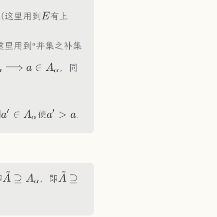
row
varnothing
E
 （这里用到
有上
E
（这里用到“并集之补集
pha\in
\Longrightarrow
⟹
a\in
∈
，同
a
A
α
α
t{\alpha\in
A_\alpha
\alpha
′
′
grightarrow
exist
∃
∈
a'>a
>
使
.
a
A
a
a
α
'\in
A_\alpha
~
~
\tilde{A}\supseteq
\tilde{A}\supseteq\underset{\a
⊇
⊇
即
，即
A
A
A
α
A_\alpha
I}{\bigcup}A_\alpha=A_0