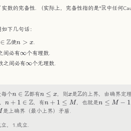
R
\R
实数的完备性. （实际上，完备性指的是“
中任何Ca
明如下几句话：
Z
ist
∈
n>x
>
使
.
n
x
in\Z
\infty
∞
之间必有
个有理数.
\infty
∞
数之间必有
个无理数.
Z
Z
n\in
∈
n\leq
≤
x
\Z
设每个
都有
，则
是
的上界，由确界定
n
n
x
x
\Z
Z
x
n+1\in\Z
+
1
∈
n+1\leq
+
1
≤
n\leq
≤
−
1
，
，有
，也就是
n
n
M
n
M
M
M-1
M
是上确界（最小上界）矛盾.
M
立，1.成立.