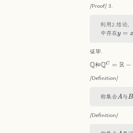
/Proof/ 3.
利用2.结论，
y=x+
=
中存在
y
证毕.
Q
Q
R
\mathbb{Q}
\mathbb{
=
−
C
和
\mathbb{
/Definition/
A
B
称集合
与
A
B
/Definition/