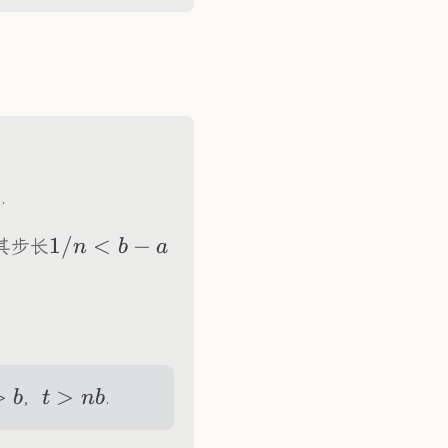
b{Q}
.
1/n<b-
1/
<
−
其步长
n
b
a
a
.
>b
>
t>nb
>
，
.
b
t
nb