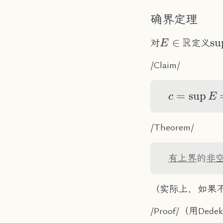
确界定理
R
E\in\R
∈
\s
su
对
定义
E
E
/Claim/
c=\sup
=
sup
c
E
E
/Theorem/
有上界
的
非
（实际上，如果
/Proof/（用Ded