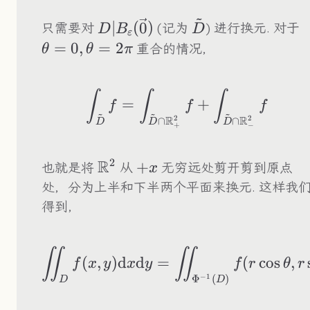
~
D|B_\varepsilon(\vec{0})
\tilde
\
∣
(
0
)
只需要对
(记为
) 进行换元. 对于
D
B
D
ε
D
=
0
,
=
2
重合的情况，
θ
θ
π
\int_{\tilde D}f=
∫
∫
∫
=
+
f
f
f
~
~
~
R
R
2
2
∩
∩
D
D
D
+
−
2
R
\R^2
+x
+
也就是将
从
无穷远处剪开剪到原点
x
处，分为上半和下半两个平面来换元. 这样我
得到，
\iint_Df(x,y)\tex
∬
∬
(
,
)
d
d
=
(
cos
,
f
x
y
x
y
f
r
θ
r
Φ
(
)
−
1
D
D