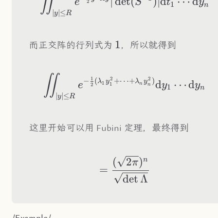
∬
∣
det
(
)
∣
d
⋯
d
e
S
t
y
2
1
n
∣
∣
≤
y
R
1
1
而正交阵的行列式为
，所以就得到
\iint_{|y|\leq R
∬
2
2
1
−
(
+
⋯
+
)
λ
y
λ
y
d
⋯
d
1
e
y
y
n
1
2
n
1
n
∣
∣
≤
y
R
这里开始可以用 Fubini 定理，最终得到
(
2
)
=\frac{(\sqrt{2\
n
π
=
det
Λ