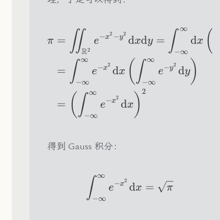
∞
\begin{aligned} \
(
∬
∫
2
2
−
−
x
y
=
d
d
=
d
π
e
x
y
x
R
−
∞
2
∞
∞
(
)
∫
∫
2
2
−
−
x
y
=
d
d
e
x
e
y
−
∞
−
∞
2
∞
(
)
∫
2
−
x
=
d
e
x
−
∞
得到 Gauss 积分：
∞
\int_{-\infty}^\i
∫
2
−
x
d
=
e
x
π
−
∞