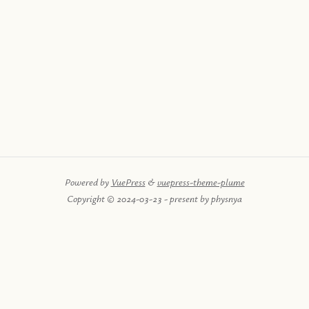
Powered by
VuePress
&
vuepress-theme-plume
Copyright © 2024-03-23 - present by physnya