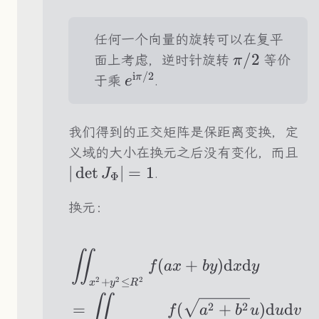
任何一个向量的旋转可以在复平
\pi/2
/2
面上考虑，逆时针旋转
等价
π
i
/2
e^{\text{i}\pi/2}
π
于乘
.
e
我们得到的正交矩阵是保距离变换，定
|\
义域的大小在换元之后没有变化，而且
J_
∣
det
∣
=
1
.
J
Φ
换元：
\begin{aligned} 
∬
(
+
)
d
d
f
a
x
b
y
x
y
+
≤
2
2
2
x
y
R
∬
2
2
=
(
+
)
d
d
f
a
b
u
u
v