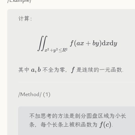
/Example/
计算：
\iint_{x^2+y^2\le
∬
(
+
)
d
d
f
a
x
b
y
x
y
+
≤
2
2
2
x
y
R
a,b
,
f
其中
不全为零，
是连续的一元函数.
a
b
f
/Method/ (1)
不加思考的方法是剖分圆盘区域为小长
f(c)
(
)
条，每个长条上被积函数为
.
f
c