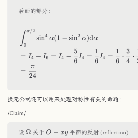
后面的部分：
/2
\begin{aligned} &
π
∫
4
2
sin
(
1
−
sin
)
d
α
α
α
0
5
1
1
3
=
−
=
−
=
=
⋅
⋅
I
I
I
I
I
4
6
4
4
4
6
6
6
4
π
=
24
换元公式还可以用来处理对称性有关的命题：
/Claim/
\Omega
Ω
O-
−
R(
设
关于
平面的反射 (reflection)
O
x
y