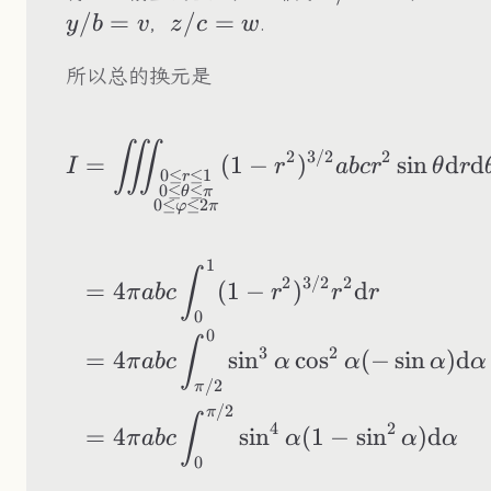
/
=
z/c=w
/
=
，
.
y
b
v
z
c
w
所以总的换元是
\begin{aligned} I
∭
2
3/2
2
=
(
1
−
)
sin
d
d
I
r
ab
c
r
θ
r
0
≤
≤
1
r
0
≤
≤
θ
π
0
≤
≤
2
φ
π
1
∫
2
3/2
2
=
4
(
1
−
)
d
π
ab
c
r
r
r
0
0
∫
3
2
=
4
sin
cos
(
−
sin
)
d
π
ab
c
α
α
α
α
/2
π
/2
π
∫
4
2
=
4
sin
(
1
−
sin
)
d
π
ab
c
α
α
α
0