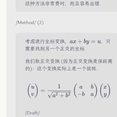
这种方法非常费时，而且容易出错.
/Method/ (2)
ax+by=u
+
=
考虑进行坐标变换，
，只
a
x
b
y
u
需要找到另一个正交的坐标.
我们取正交变换 (因为正交变换是保距离
的)：这个变换实际上是一个旋转.
1
\begin{pmatrix} 
(
)
(
)
(
)
u
a
b
x
=
−
2
2
+
v
b
a
y
a
b
/Draft/