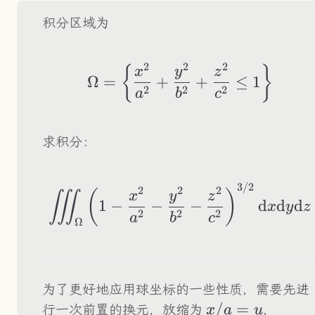
积分区域为
2
2
2
\Omega=\left\{\f
{
}
x
y
z
Ω
=
+
+
≤
1
2
2
2
a
b
c
求积分：
3/2
\iiint_\Omega\lef
2
2
2
(
)
x
y
z
∭
1
−
−
−
d
d
d
x
y
z
2
2
2
a
b
c
Ω
为了更好地应用球坐标的一些性质，需要先进
x/a=u
/
=
y/b=
行一次前置的换元，放缩为
，
x
a
u