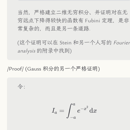
当然，严格建立二维无穷积分、并证明对在无
穷远点下降得较快的函数有 Fubini 定理，是非
常复杂的，而且是另一条道路.
(这个证明可以在 Stein 和另一个人写的
Fourier
analysis
的附录中找到)
/Proof/ (Gauss 积分的另一个严格证明)
令：
a
I_a=\int_{-a}^ae^
∫
2
−
x
=
d
I
e
x
a
−
a