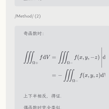
/Method/ (2)
奇函数时：
\begin{aligned} 
∭
∭
d
=
(
,
,
−
)
de
f
V
f
x
y
z
Ω
+
Ω
−
∭
=
−
(
,
,
)
d
f
x
y
z
V
Ω
−
上下半相反，得证.
偶函数时完全类似.