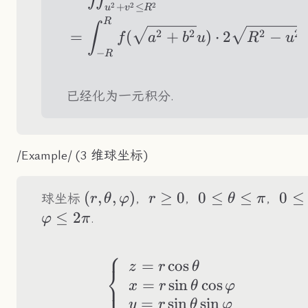
+
≤
2
2
2
u
v
R
R
∫
2
2
2
2
=
(
+
)
⋅
2
−
f
a
b
u
R
u
−
R
已经化为一元积分.
/Example/ (3 维球坐标)
(r,\theta,\varphi)
(
,
,
)
r\geq0
≥
0
0\leq\theta\leq
0
≤
≤
0\l
0
≤
球坐标
，
，
，
r
θ
φ
r
θ
π
≤
2
.
φ
π
⎧
=
cos
\left\{\begin{arra
z
r
θ
⎨
⎩
=
sin
cos
x
r
θ
φ
=
sin
sin
y
r
θ
φ