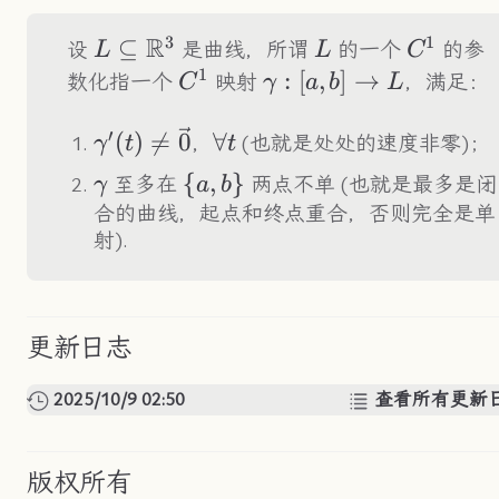
3
1
R
L\subseteq\R^3
⊆
L
C^1
设
是曲线，所谓
的一个
的参
L
L
C
1
C^1
\gamma:
:
[
,
]
→
数化指一个
映射
，满足：
C
γ
a
b
L
[a,b]\to
′
L
\gamma'(t)\neq\vec{0}
\forall
(
)

=
0
∀
，
(也就是处处的速度非零)；
γ
t
t
t
\gamma
\
{
,
}
至多在
两点不单 (也就是最多是闭
γ
a
b
{a,b\}
合的曲线，起点和终点重合，否则完全是单
射).
更新日志
2025/10/9 02:50
查看所有更新
版权所有