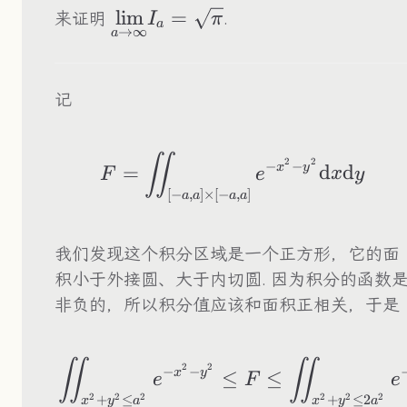
\underset{a\to\infty}
lim
=
来证明
.
I
π
a
→
∞
a
{\lim}I_a=\sqrt{\pi}
记
F=\iint_{[-a,a]\ti
∬
2
2
−
−
x
y
=
d
d
F
e
x
y
[
−
,
]
×
[
−
,
]
a
a
a
a
我们发现这个积分区域是一个正方形，它的面
积小于外接圆、大于内切圆. 因为积分的函数
非负的，所以积分值应该和面积正相关，于是
\begin{aligned} &
∬
∬
2
2
−
−
x
y
≤
≤
e
F
e
+
≤
+
≤
2
2
2
2
2
2
2
x
y
a
x
y
a