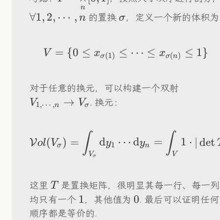
n
{\times}[0,1]
∀1
,
2
,
⋯
,
\sigma
的置换
，定义一个新的体积为
n
σ
=
{
0
≤
≤
V=\{0\leq x_{\sig
⋯
≤
≤
1
}
V
x
x
(
1
)
(
)
σ
σ
n
V_{1,\c
对于任意的换元，可以构建一个双射
V_\sig
→
. 换元：
V
V
1
,
⋯
,
n
σ
\mathcal{Vol}(V_
∫
∫
(
)
=
d
⋯
d
=
1
⋅
∣
det
V
o
l
V
y
y
1
σ
n
V
V
σ
T
这里
是置换矩阵，很明显其每一行、每一列
T
1
1
0
0
均只有一个
，其他值为
. 最后可以证明任何
顺序都是等价的.