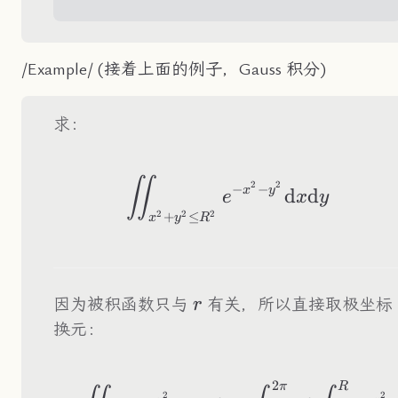
/Example/ (接着上面的例子，Gauss 积分)
求：
\iint_{x^2+y^2\le
∬
2
2
−
−
x
y
d
d
e
x
y
+
≤
2
2
2
x
y
R
r
因为被积函数只与
有关，所以直接取极坐标
r
换元：
2
π
R
\begin{aligned} &
2
2