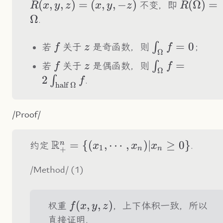
xy
(x,
(
,
,
)
=
(
,
,
−
)
R(\Ome
(
Ω
)
=
不变，即
R
x
y
z
x
y
z
R
Ω
.
f
z
\int_\Omega
=
0
∫
若
关于
是奇函数，则
；
f
z
f
Ω
f=0
f
z
\int_\Omega
=
∫
若
关于
是偶函数，则
f
z
f
Ω
f=2\int_{\tex
2
∫
.
f
half
Ω
}\Omega}f
/Proof/
R
\R^n_+=\
=
{(
,
⋯
,
)
∣
≥
0
}
n
约定
.
x
x
x
1
+
n
n
{(x_1,\cdots,x_n)|x_n\geq0\}
/Method/ (1)
f(x,y,z)
(
,
,
)
权重
，上下体积一致，所以
f
x
y
z
直接证明.