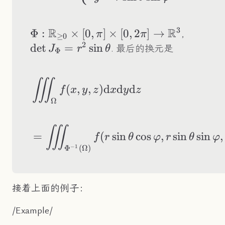
3
R
R
\Phi:\R_{\geq0}\times[0,\pi]\times[0
Φ
:
×
[
0
,
]
×
[
0
,
2
]
→
\det
，
π
π
≥
0
2
J_\Ph
det
=
sin
. 最后的换元是
J
r
θ
Φ
\begin{aligned} &
∭
(
,
,
)
d
d
d
f
x
y
z
x
y
z
Ω
∭
=
(
sin
cos
,
sin
sin
,
f
r
θ
φ
r
θ
φ
Φ
(
Ω
)
−
1
接着上面的例子：
/Example/