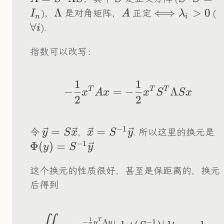
\Lambda
Λ
A
\Longleftrig
⟺
>
0
\
)，
是对角矩阵，
正定
(
I
A
λ
n
i
i
∀
).
i
指数可以改写：
1
1
-\frac{1}{2}x^T
T
T
T
−
=
−
Λ
x
A
x
x
S
S
x
2
2
−
1
\vec{y}=S\vec{x}
=
\vec{x}=S^{-1}\vec{y}
=
\
令
，
. 所以这里的换元是
y
S
x
x
S
y
−
1
Φ
(
)
=
.
y
S
y
这个换元的性质很好，甚至是保距离的，换元
后得到
\iint_{|y|\leq R}
1
−
1
−
Λ
T
y
y