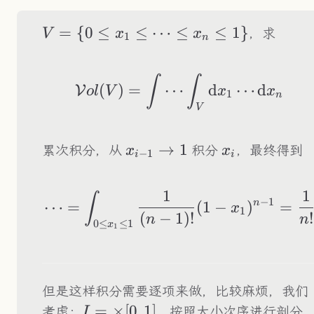
V=\{0\leq
=
{
0
≤
≤
⋯
≤
≤
1
}
，求
V
x
x
1
n
x_1\leq\cdots\leq
x_n\leq 1\}
\mathcal{Vol}(V)
∫
∫
(
)
=
⋯
d
⋯
d
V
o
l
V
x
x
1
n
V
x_{i-
→
1
x_i
累次积分，从
积分
，最终得到
x
x
−
1
i
i
1}\to1
1
1
\cdots=\int_{0\le
∫
−
1
n
⋯
=
(
1
−
)
=
x
1
(
−
1
)!
!
n
n
0
≤
≤
1
x
1
但是这样积分需要逐项来做，比较麻烦，我们
I=\underset{n}
=
×
[
0
,
1
]
考虑：
，按照大小次序进行剖分
I