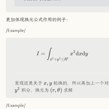
更加体现换元公式作用的例子：
/Example/
I=\int_{x^2+y^2\
∫
2
=
d
d
I
x
x
y
+
≤
2
2
2
x
y
R
x,y
,
发现这是关于
轮换的，所以再加上一个对
x
y
2
(r,\theta)
(
,
)
积分，换元为
求解.
y
r
θ
/Example/