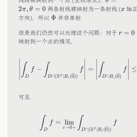
线段被映射到一个点 (坐标原点)、
θ
2
,
=
0
x
两条射线被映射为一条射线 (
轴
π
θ
x
\Phi
Φ
方向)，所以
并非单射.
r=0
=
0
但是我们仍然可以处理这个问题：对于
r
映射到一个点的情况，
\left|\int_Df-\int
∫
∫
∫
−
=
≤
f
f
f
R
∩
(
∣
(
0
))
∩
(
0
)
2
D
D
B
D
B
ε
ε
可见
\int_Df=\lim_{\va
∫
∫
=
lim
f
f
→
0
+
ε
R
∩
(
∣
(
0
))
2
D
D
B
ε