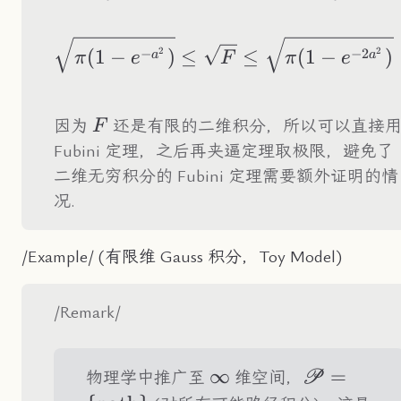
−
−
2
2
2
(
1
−
)
≤
≤
(
1
−
)
a
a
π
e
F
π
e
F
因为
还是有限的二维积分，所以可以直接
F
Fubini 定理，之后再夹逼定理取极限，避免了
二维无穷积分的 Fubini 定理需要额外证明的情
况.
/Example/ (有限维 Gauss 积分，Toy Model)
/Remark/
\infty
∞
\mathscr
=
物理学中推广至
维空间，
P
{\text{pa