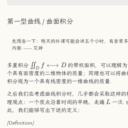
第一型曲线 / 曲面积分
先预告一下：明天的补课可能会讲五个小时，有非常
内容. —— 艾神
\iint_Df\longleftrightarrow
⟷
∬
多重积分
的带权面积，可以理解为
f
D
D
D
个具有面密度的二维物体的质量；同理也可以将曲
积分视为一个具有线密度的一维曲线的质量.
之后我们在考虑曲线积分时，几乎都会采取这样的
L
理观点：一个质点沿着时间的早晚，走遍
一次. 
L
此，我们能够写出下述的定义：
/Definition/