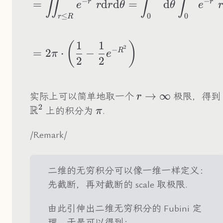
∬
∫
∫
−
−
r
r
=
d
d
=
d
e
r
r
θ
θ
e
r
≤
0
0
r
R
1
1
(
)
2
−
R
=
2
⋅
−
π
e
2
2
r\to\infty
→
∞
实际上可以简单地取一个
极限，得到
r
2
R
\pi
上的积分为
.
π
/Remark/
二维的无穷积分可以像一维一样定义：
先截断，再对截断的 scale 取极限.
由此引伸出二维无穷积分的 Fubini 定
理，于是可以得到：