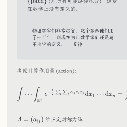
{
path
}
(对所有可能路径积分)，这是
在数学上没有定义的.
物理学家们非常厉害，这个东西他们用
了一百年，到现在为止数学家们还是写
不出它的定义. —— 艾神
考虑计算作用量 (action)：
\int\cdots\int_{
∫
∫
1
−
∑
∑
a
x
x
⋯
d
⋯
d
=
e
x
x
ij
i
j
2
i
j
1
n
R
n
A=
=
(
)
维正定对称方阵.
A
a
ij
(a_{ij})