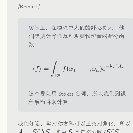
/Remark/
实际上，在物理中人们的野心更大，他
们想要计算任意可观测物理量的配分函
数：
\braket{f}=\int_
∫
1
−
T
x
A
x
⟨
⟩
=
(
,
⋯
,
)
f
f
x
x
e
2
1
n
R
n
这个要使用 Stokes 定理，所以我们到课
程后面再来计算.
我们知道，实对称方阵可以正交对角化，所以
=
Λ
S
S^TS=I
=
T
T
，其中
是正交方阵 (
A
S
S
S
S
S