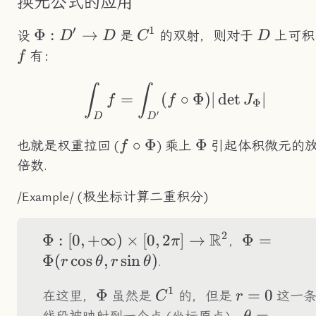
换元公式的应用
′
1
\Phi:D'\to
Φ
:
→
C^1
D
设
是
的双射，则对于
上可积
D
D
C
D
D
有：
f
\int_Df=\int_{D'}(
∫
∫
=
(
∘
Φ
)
∣
det
∣
f
f
J
Φ
′
D
D
f\circ\Phi
∘
Φ
\Phi
Φ
也就是权重拉回 (
) 乘上
引起体积微元的
f
倍数.
/Example/ (极坐标计算二重积分)
2
R
\Phi:
Φ
:
[
0
,
+
∞
)
×
[
0
,
2
]
→
\Phi=\Phi
Φ
=
，
π
[0,+\infty)\times[0,2\pi]\to\R^2
Φ
(
cos
,
sin
)
.
r
θ
r
θ
1
\Phi
Φ
C^1
r=0
=
0
在这里，
虽然是
的，但是
这一
C
r
\theta=2\
=