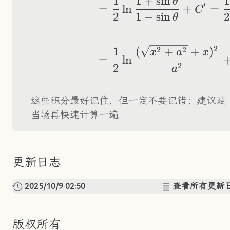
1
1
+
sin
1
θ
′
=
ln
+
=
C
2
1
−
sin
2
θ
2
2
2
1
(
+
+
)
x
a
x
=
ln
2
2
a
这些积分最好记住，但一定不要记错；建议是
当场再快速计算一遍.
更新日志
2025/10/9 02:50
查看所有更新
版权所有