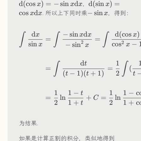
(\c
d
(
cos
)
=
−
sin
d
\text{d}
d
(
sin
)
=
，
x
x
x
x
\si
(\sin
cos
d
-
−
sin
. 所以上下同时乘
，得到：
x
x
x
x\t
x)=\cos
\sin
x\text{d}x
x
d
−
sin
d
d
(
cos
)
\begin{aligned} \
x
x
x
x
∫
∫
∫
=
=
2
2
sin
cos
−
−
sin
x
x
x
d
1
t
∫
∫
=
=
(
(
−
1
)
(
+
1
)
2
t
t
t
1
1
−
1
1
−
c
t
=
ln
+
=
ln
C
2
1
+
2
1
+
c
t
为结果.
如果是计算正割的积分，类似地得到