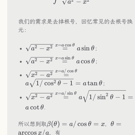
−
a
x
我们的需求是去掉根号，回忆常见的去根号换
元：
=
c
o
s
\sqrt{a^2-
x
a
θ
2
2
−
=
sin
；
a
x
a
θ
x^2}\overset{x=a\cos\theta}
=
s
i
n
\sqrt{a^2-
x
a
θ
2
2
−
=
cos
；
{=}a\sin\theta
a
x
a
θ
x^2}\overset{x=a\sin\theta}
=
/
c
o
s
\sqrt{x^2-
x
a
θ
2
2
−
=
{=}a\cos\theta
x
a
a^2}\overset{x=a/\cos\theta}
2
1/
cos
−
1
=
tan
；
a
θ
a
θ
{=}a\sqrt{1/\cos^2\theta-
\sqrt{x^2-
=
/
s
i
n
x
a
θ
2
1}=a\tan\theta
2
2
−
=
1/
sin
−
1
=
x
a
a
θ
a^2}\overset{x=a/\sin\theta}
cot
.
a
θ
{=}a\sqrt{1/\sin^2\theta-
1}=a\cot\theta
\beta(\theta)=a/\cos\thet
(
)
=
/
cos
=
\theta=
=
所以想到取
，
β
θ
a
θ
x
θ
x/a
arccos
/
，有
x
a