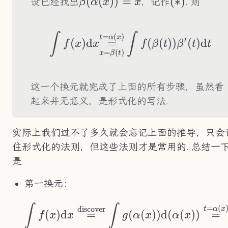
\beta(\alpha(x))=x
(
(
))
=
(*)
(
∗
)
设已经找出
，记作
. 则
β
α
x
x
\int f(x)\text{d}
∫
∫
=
(
)
t
α
x
′
(
)
d
=
(
(
))
(
)
d
f
x
x
f
β
t
β
t
t
=
(
)
x
β
t
这一个换元就完成了上面的所有步骤，虽然看
起来并无意义，是形式化的写法.
实际上我们过不了多久就会忘记上面的推导，只会
住形式化的法则，但这些法则才是常用的. 总结一
是
第一换元：
\int f(x)\text{d}
∫
∫
=
(
discover
t
α
x
(
)
d
=
(
(
))
d
(
(
))
=
f
x
x
g
α
x
α
x