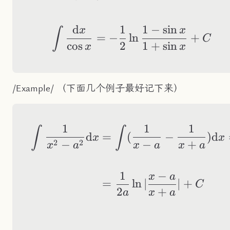
d
1
1
−
sin
\int\frac{\text{d
x
x
∫
=
−
ln
+
C
cos
2
1
+
sin
x
x
/Example/ （下面几个例子最好记下来）
1
1
1
\begin{aligned} \
∫
∫
d
=
(
−
)
d
x
x
2
2
−
−
+
x
a
x
a
x
a
1
−
x
a
=
ln
∣
∣
+
C
2
+
a
x
a