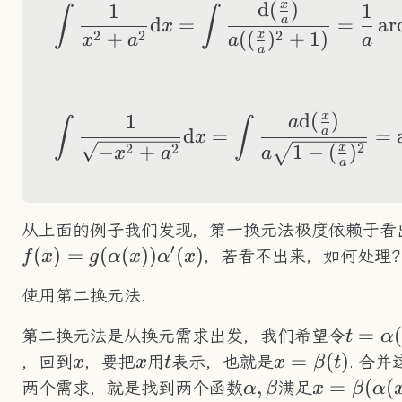
x
d
(
)
1
1
\begin{aligned} \
∫
∫
d
=
=
ar
a
x
2
2
2
x
+
((
)
+
1
)
x
a
a
a
a
x
d
(
)
1
\begin{aligned} \
a
∫
∫
d
=
=
a
x
2
x
2
2
1
−
(
)
−
+
a
x
a
a
从上面的例子我们发现，第一换元法极度依赖于看
′
(
)
=
(
(
))
(
)
，若看不出来，如何处理
f
x
g
α
x
α
x
使用第二换元法.
t=\al
=
(
第二换元法是从换元需求出发，我们希望令
t
α
x
x
t
x=\beta(t)
=
(
)
，回到
，要把
用
表示，也就是
. 合并
x
x
t
x
β
t
\alpha,\beta
,
x=\beta(
=
(
(
两个需求，就是找到两个函数
满足
α
β
x
β
α