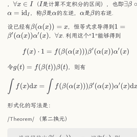
\forall
∀
∈
I
\exi
∃
，
（
是计算不定积分的区间），也即
x
I
I
β
x\in I
=
id
\beta
\alpha
\alpha
\beta
，称
是
的左逆，
是
的右逆.
α
β
α
α
β
I
\beta(\alpha(x))=x
(
(
))
=
1=\bet
1
=
设已经有
，恒等式求导得到
β
α
x
x
′
′
(
(
))
(
)
\forall
∀
1
1
，
. 利用这个“
”能够得到
β
α
x
α
x
x
x
′
′
(
)
⋅
1
=
(
(
(
f(x)\cdot1=f(\beta
)))
(
(
))
(
)
f
x
f
β
α
x
β
α
x
α
x
g(t)=f(\beta(t))\beta(t)
(
)
=
(
(
))
(
)
令
，则有
g
t
f
β
t
β
t
\int f(x)\text{d}x
∫
∫
′
′
(
)
d
=
(
(
(
)))
(
(
))
(
)
d
f
x
x
f
β
α
x
β
α
x
α
x
形式化的写法是：
/Theorem/ （第二换元）