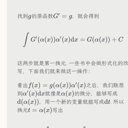
′
g
G'=g
=
找到
的原函数
，就会得到
g
G
g
\int G'(\alpha(x)
∫
′
′
(
(
))
(
)
d
=
(
(
))
+
G
α
x
α
x
x
G
α
x
C
这两步就是第一换元. 一些书中会做形式化的
写，下面我们就来做这一操作：
′
f(x)=g(\alpha(x))\alpha'(x)
(
)
=
(
(
))
(
)
看出
之后，我们联想
f
x
g
α
x
α
x
′
\alpha'(x)\text{d}x
(
)
d
\alpha(x)
(
)
\te
到
就像是
的微分，能够写成
α
x
x
α
x
(\a
d
(
(
))
\text{d
d
，用一个新的变量就能写成
. 所以
α
x
t
t=\alpha(x)
=
(
)
换元
写出
t
α
x