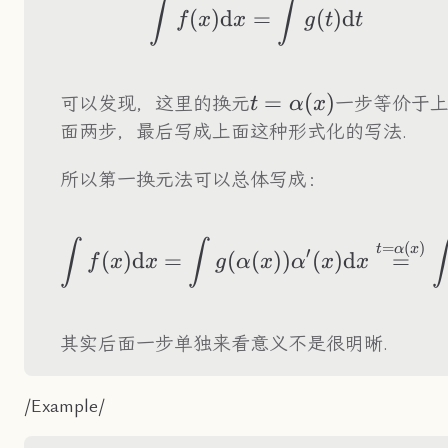
\int f(x)\text{d}x
∫
∫
(
)
d
=
(
)
d
f
x
x
g
t
t
t=\alpha(x)
=
(
)
可以发现，这里的换元
一步等价于
t
α
x
面两步，最后写成上面这种形式化的写法.
所以第一换元法可以总体写成：
\int f(x)\text{d}x
∫
∫
∫
=
(
)
t
α
x
′
(
)
d
=
(
(
))
(
)
d
=
f
x
x
g
α
x
α
x
x
其实后面一步单独来看意义不是很明晰.
/Example/