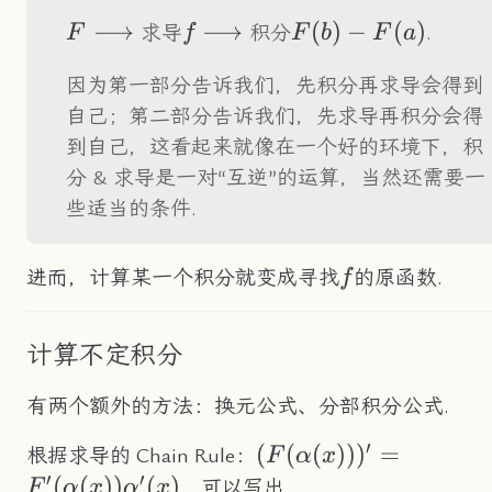
F\longrightarrow
⟶
f
\longrightarrow
⟶
F(b)-
(
)
−
(
)
求导
积分
.
F
f
F
b
F
a
F(a)
因为第一部分告诉我们，先积分再求导会得到
自己；第二部分告诉我们，先求导再积分会得
到自己，这看起来就像在一个好的环境下，积
分 & 求导是一对“互逆”的运算，当然还需要一
些适当的条件.
f
进而，计算某一个积分就变成寻找
的原函数.
f
计算不定积分
有两个额外的方法：换元公式、分部积分公式.
′
(F(\alpha(x)))'=F'(\
(
(
(
))
)
=
根据求导的 Chain Rule：
F
α
x
′
′
(
(
))
(
)
，可以写出
F
α
x
α
x