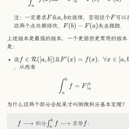
a
a
F
a,b
,
F
注：一定要求
在
处连续，否则这个
可以
F
a
b
F
F(b)-
(
)
−
(
)
这两个点处被修改，
失去跟踪.
F
b
F
a
F(a)
上述版本是最强的版本，一个更弱但更常用的版本
是：
′
f\in\mathcal{R}
∈
([
,
])
F'(x)=f(x)
(
)
=
(
)
\forall
∀
∈
[
,
R
设
且
，
f
a
b
F
x
f
x
x
a
([a,b])
x\in[a,b]
，从而有
b
\int_a^bf=F|_a^b
∫
b
=
∣
f
F
a
a
为什么这两个部分合起来才叫做微积分基本定理？
b
f\longrightarrow
\int_a^bf
\longrightarrow
f
⟶
⟶
∫
积分
求导
；
f
f
f
a