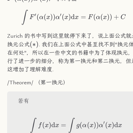
\int F'(\alpha(x))
∫
′
′
(
(
))
(
)
d
=
(
(
))
+
F
α
x
α
x
x
F
α
x
C
Zurich 的书中写到这里就停下来了，说上面公式就
(*)
(
∗
)
换元公式
. 我们在上面公式中甚至找不到“换元
在何处”，所以在一些中文的书籍中为了体现换元
行了进一步的细分，称为第一换元和第二换元，但
这增加了理解难度.
/Theorem/ （第一换元）
若有
\int f(x)\text{d}x
∫
∫
′
(
)
d
=
(
(
))
(
)
d
f
x
x
g
α
x
α
x
x