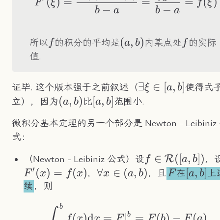
(
)
=
=
=
(
)
F
ξ
f
ξ
−
−
b
a
b
a
f
(a,b)
(
,
)
f
所以
的积分的平均是
内某点处
的实际
f
a
b
f
值.
\exist\xi\in[a,b]
∃
∈
[
,
]
证毕. 这个版本强于之前叙述（
使得式
ξ
a
b
(a,b)
(
,
)
[a,b]
[
,
]
立），因为
比
范围小.
a
b
a
b
微积分基本定理的另一个部分是 Newton - Leibiniz
式：
f\in\mathcal{
∈
([
,
])
R
（Newton - Leibiniz 公式）设
，
f
a
b
′
([a,b])
(
)
=
(
)
\forall
∀
∈
(
,
)
F
[a,b]
[
,
]
，
，且
在
上
F
x
f
x
x
a
b
F
a
b
x\in(a,b)
续
，则
b
\int_a^bf(x)\tex
∫
b
(
)
d
=
∣
=
(
)
−
(
)
f
x
x
F
F
b
F
a