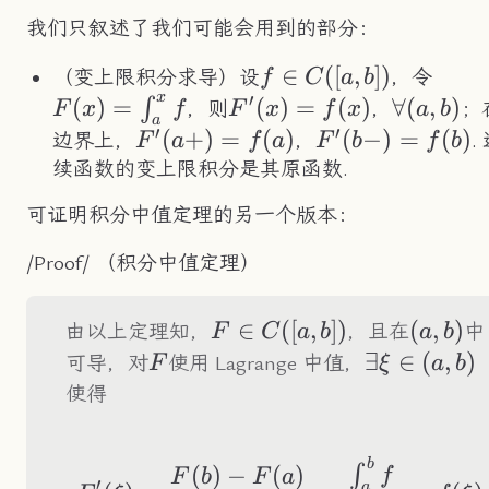
我们只叙述了我们可能会用到的部分：
f\in
∈
([
,
])
F(x)
（变上限积分求导）设
，令
f
C
a
b
x
′
C([a,b])
(
)
=
F'(x)=f(x)
(
)
=
(
)
\forall(a
∀
(
,
)
∫
，则
，
；
F
x
f
F
x
f
x
a
b
a
′
′
F'(a+)=f(a)
(
+
)
=
(
)
F'(b-)=f(b)
(
−
)
=
(
)
边界上，
，
.
F
a
f
a
F
b
f
b
续函数的变上限积分是其原函数.
可证明积分中值定理的另一个版本：
/Proof/ （积分中值定理）
F\in
∈
([
,
])
(a,b)
(
,
)
由以上定理知，
，且在
中
F
C
a
b
a
b
C([a,b])
F
\exist\xi\i
∃
∈
(
,
)
可导，对
使用 Lagrange 中值，
F
ξ
a
b
使得
b
F'(\xi)=\frac{F(b
∫
(
)
−
(
)
f
F
b
F
a
′
a