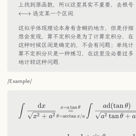
上找到原函数，所以这里其实不重要，去根号
⟷
选定某一个区间.
这似乎体现理论本身有含糊的地方，但是仔细
想会发现，算不定积分是为了计算定积分，在
这种时候区间是确定的，不会有问题；单纯计
算不定积分只是一种练习，在这里没必要过多
地计较这种问题.
/Example/
d
d
(
tan
)
\begin{aligned} 
x
a
θ
∫
∫
=
t
a
n
x
a
θ
=
2
2
2
+
tan
+
=
a
r
c
t
a
n
/
x
a
a
θ
a
θ
x
a