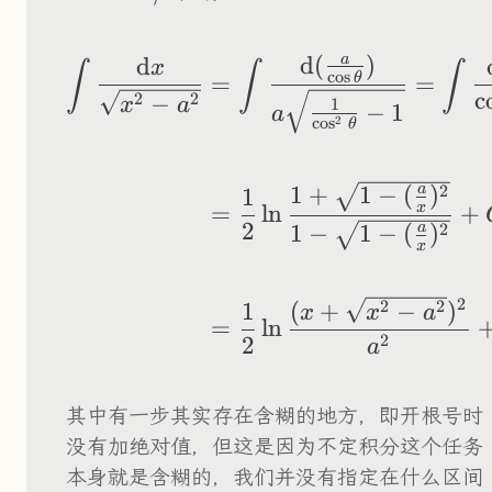
a
d
(
)
d
\begin{aligned} \
x
∫
∫
∫
c
o
s
=
=
θ
c
2
2
−
1
x
a
−
1
a
c
o
s
2
θ
2
a
1
+
1
−
(
)
1
x
=
ln
+
2
2
a
1
−
1
−
(
)
x
2
2
2
1
(
+
−
)
x
x
a
=
ln
2
2
a
其中有一步其实存在含糊的地方，即开根号时
没有加绝对值，但这是因为不定积分这个任务
本身就是含糊的，我们并没有指定在什么区间