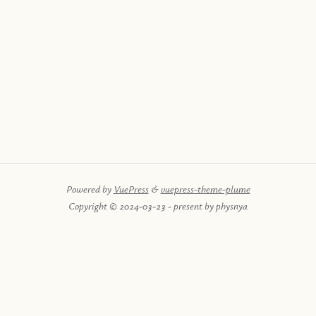
Powered by
VuePress
&
vuepress-theme-plume
Copyright © 2024-03-23 - present by physnya