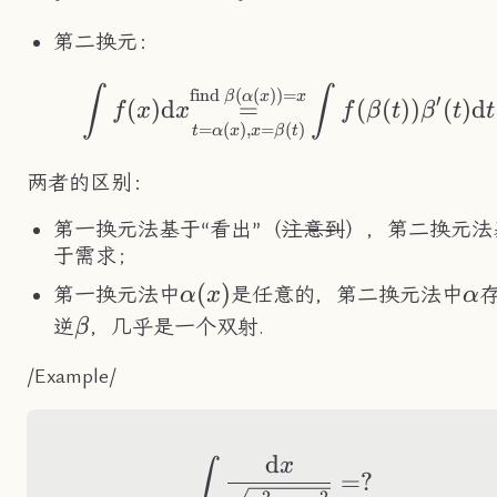
第二换元：
\int f(x)\text{d}
∫
∫
find
(
(
))
=
β
α
x
x
′
(
)
d
=
(
(
))
(
)
d
f
x
x
f
β
t
β
t
t
=
(
)
,
=
(
)
t
α
x
x
β
t
两者的区别：
第一换元法基于“看出”（
注意到
），第二换元法
于需求；
\alpha(x)
(
)
\a
第一换元法中
是任意的，第二换元法中
α
x
α
\beta
逆
，几乎是一个双射.
β
/Example/
d
\int\frac{\text{d
x
∫
=
?
2
2