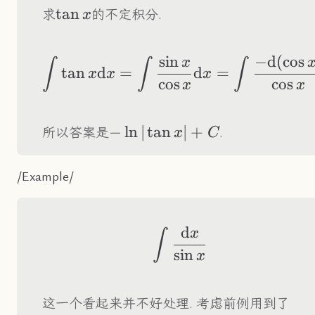
\tan
tan
求
的不定积分.
x
x
sin
−
d
(
cos
\begin{aligned} \
x
∫
∫
∫
tan
d
=
d
=
x
x
x
cos
cos
x
x
-
−
ln
∣
tan
∣
+
所以答案是
.
x
C
\ln|\tan
x|+C
/Example/
d
\int\frac{\text{d}
x
∫
sin
x
\te
这一个看起来并不好处理. 考虑前例用到了