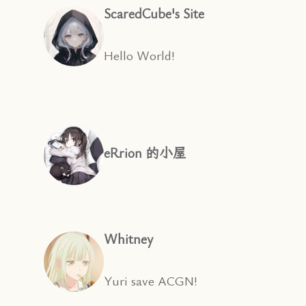
ScaredCube's Site
Hello World!
eRrion 的小屋
Whitney
Yuri save ACGN!