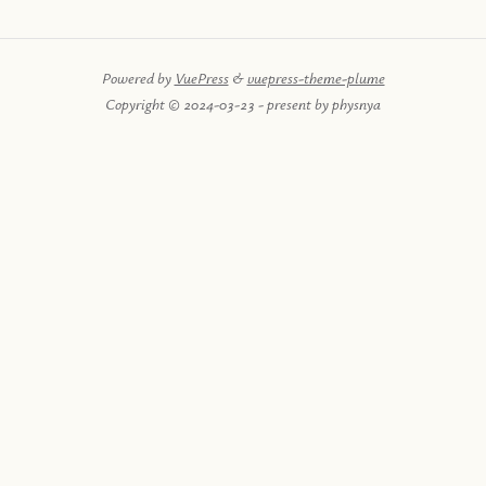
Powered by
VuePress
&
vuepress-theme-plume
Copyright © 2024-03-23 - present by physnya