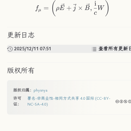
i
f_\mu = \left(\rho
(
)
=
+
×
,
f
ρ
E
j
B
W
μ
c
更新日志
2025/12/11 07:51
查看所有更新
版权所有
版权归属：
physnya
许可
署名-非商业性-相同方式共享 4.0 国际 (CC-BY-
证：
NC-SA-4.0)