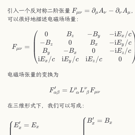
F_{\mu\nu}=\part
=
∂
−
∂
引入一个反对称二阶张量
F
A
A
μν
μ
ν
ν
μ
A_\nu-\partial_\n
可以很好地描述电磁场场量：
0
−
−
i
/
F_{\mu\nu}=\begi
B
B
E
c
z
y
x
−
0
−
i
/
B
B
E
c
z
x
y
=
F
μν
−
0
−
i
/
B
B
E
c
y
x
z
i
/
i
/
i
/
0
E
c
E
c
E
c
x
y
z
电磁场张量的变换为
′
μ
ν
=
F'_{\alpha\beta} 
F
L
L
F
μν
α
β
α
β
在三维形式下，我们可以写成：
⎧
′
⎧
=
\left\{\begin{ali
B
B
′
x
=
x
E
E
x
x