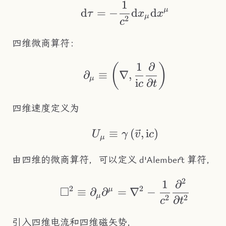
1
\text{d}\tau = -\
μ
d
=
−
d
d
τ
x
x
μ
2
c
四维微商算符：
1
∂
\partial_\mu\equiv\
(
)
∂
≡
∇
,
μ
i
∂
c
t
四维速度定义为
≡
U_\mu\equiv\gamma
(
,
i
)
U
γ
v
c
μ
由四维的微商算符，可以定义 d'Alembert 算符，
2
1
∂
\Box^2\equiv\parti
2
2
□
μ
≡
∂
∂
=
∇
−
μ
2
2
∂
c
t
引入四维电流和四维磁矢势，