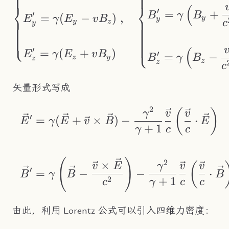
⎨
⎨
(
′
=
+
′
B
γ
B
=
(
−
)
,
E
γ
E
v
B
y
y
y
z
c
y
⎩
⎩
′
(
=
(
+
)
′
E
γ
E
v
B
=
−
B
γ
B
z
y
z
z
z
c
矢量形式写成
2
\begin{aligned} &
(
)
γ
v
v
′
=
(
+
×
)
−
⋅
E
γ
E
v
B
E
+
1
γ
c
c
(
)
2
×
(
v
E
γ
v
v
′
=
−
−
⋅
B
γ
B
B
2
+
1
c
γ
c
c
由此，利用 Lorentz 公式可以引入四维力密度：