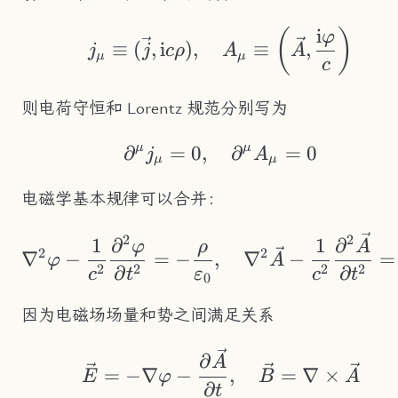
i
j_\mu\equiv(\vec{j
(
)
φ
≡
(
,
i
)
,
≡
,
j
j
c
ρ
A
A
μ
μ
c
则电荷守恒和 Lorentz 规范分别写为
μ
μ
∂
=
0
,
\partial^\mu j_\
∂
=
0
j
A
μ
μ
电磁学基本规律可以合并：
2
2
\nabla^2\varphi-\
1
∂
1
∂
φ
ρ
A
2
2
∇
−
=
−
,
∇
−
=
φ
A
2
2
2
2
∂
∂
c
t
ε
c
t
0
因为电磁场场量和势之间满足关系
\vec{E} = -\nabla\
∂
A
=
−
∇
−
,
=
∇
×
E
φ
B
A
∂
t