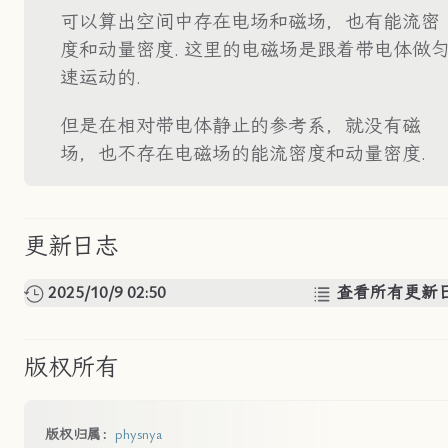
可以算出空间中存在电场和磁场，也有能流密
度和动量密度. 这里的电磁场是跟着带电体做
速运动的.
但是在相对带电体静止的参考系，就没有磁
场，也不存在电磁场的能流密度和动量密度.
更新日志
2025/10/9 02:50
查看所有更新
版权所有
版权归属：
physnya