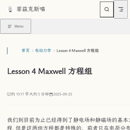
菲兹克斯喵
Skip to content
Menu
首页
电动力学
Lesson 4 Maxwell 方程组
Lesson 4 Maxwell 方程组
约 1517 字
大约 5 分钟
2025-09-25
我们到目前为止已经得到了静电场和静磁场的基本
程. 但是这两组方程都是特殊的，前者只在电荷分