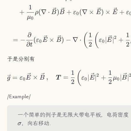
1
+
(
∇
⋅
)
+
(
∇
×
)
×
+
ρ
B
B
ε
E
E
ε
0
μ
0
∂
1
1
(
(
2
=
−
(
×
)
−
∇
⋅
∣
∣
+
ε
E
B
ε
E
0
0
∂
2
2
t
于是分别有
1
1
\vec{g}=\varepsil
(
2
=
×
,
=
∣
∣
+
∣
∣
T
g
ε
E
B
ε
E
μ
B
0
0
0
2
2
/Example/
一个简单的例子是无限大带电平板，电荷密度
，向右移动.
σ