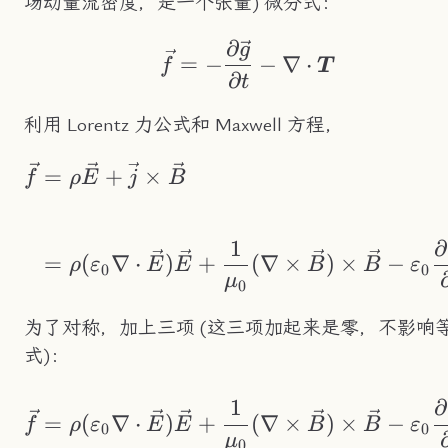
场动量流密度，是一个张量) 微分式：
∂
\vec{f}=-\frac{\pa
g
=
−
−
∇
⋅
T
f
∂
t
利用 Lorentz 力公式和 Maxwell 方程，
\begin{aligned} \
=
+
×
f
ρ
E
j
B
1
∂
=
(
∇
⋅
)
+
(
∇
×
)
×
−
ρ
ε
E
E
B
B
ε
0
0
μ
0
为了对称，加上三项 (这三项加起来是零，不影响
式)：
\begin{aligned} \v
1
∂
=
(
∇
⋅
)
+
(
∇
×
)
×
−
f
ρ
ε
E
E
B
B
ε
0
0
μ
0