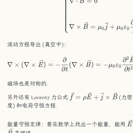
∇
⋅
=
0
B
⎩
∇
×
=
+
B
μ
j
μ
ε
0
0
0
波动方程导出 (真空中)：
2
\nabla\times(\nabl
∂
∂
∇
×
(
∇
×
)
=
−
(
∇
×
)
=
−
E
B
μ
ε
0
0
2
∂
∂
t
t
磁场也是对称的.
\vec{f}=\rho\vec{E
=
+
×
另外还有 Lorentz 力公式
(力密
f
ρ
E
j
B
度) 和电荷守恒方程.
\
能量守恒定律：要在数学上找出一个能量，能用
E
\vec{B}