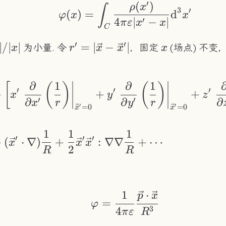
′
(
)
\varphi(x)=\int_C\
ρ
x
∫
3
′
(
)
=
d
φ
x
x
′
4
∣
−
∣
π
ε
x
x
C
′
′
|/|x|
∣/∣
∣
r'=|\vec{x}-
=
∣
−
∣
x
为小量. 令
，固定
(场点) 不变
x
r
x
x
x
\vec{x}'|
∂
1
∂
1
\begin{aligned} \f
[
(
)
(
)
′
′
′
+
+
+
x
y
z
′
′
∂
∂
∂
x
r
y
r
=
0
=
0
′
′
x
x
1
1
1
′
′
′
+
(
⋅
∇
)
+
:
∇∇
+
⋯
x
x
x
2
R
R
1
⋅
\varphi = \frac{1}
p
x
=
φ
3
4
π
ε
R