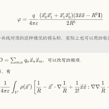
′
′
′
′
2
I
(
+
)
(
3
−
)
\varphi=\frac{q}{
q
x
x
x
x
x
x
R
0
1
1
0
=
φ
5
4
2
π
ε
R
子共线对顶的这种情况的领头阶，实际上也可以用四电
D =
=
∑
，可以改写四极项.
D
q
x
x
n
n
m
,
m
n
\sum_{m,n}q_{n}\vec{x}_n\vec{x}_m
布，有
1
1
1
1
1
\varphi=\frac{1}{4
[
∫
′
′
(
)
−
⋅
∇
+
:
∇∇
ρ
x
x
x
x
4
2
!
π
ε
R
R
R
′
V