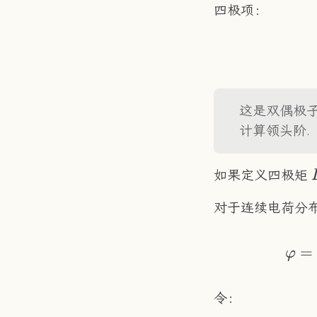
四极项：
这是双偶极
计算领头阶.
如果定义四极矩
对于连续电荷分
=
φ
令：