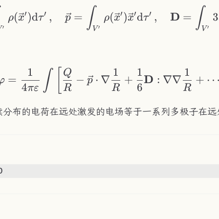
Q=\int_{V'}\rho(\v
∫
∫
′
′
′
′
′
D
(
)
d
,
=
(
)
d
,
=
3
ρ
x
τ
p
ρ
x
x
τ
′
′
′
V
V
V
1
1
1
1
\varphi=\frac{1}{
[
Q
∫
D
=
−
⋅
∇
+
:
∇∇
+
φ
p
4
6
π
ε
R
R
R
续分布的电荷在远处激发的电场等于一系列多极子在远
0