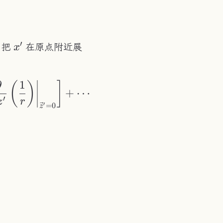
frac{\rho(x')}{4\pi\varepsilon|x'-x|}\text
′
x'
，把
在原点附近展
x
∂
1
rac{1}{r}&=\left.\frac{1}{r}\right|_{\vec{
(
)
]
+
⋯
′
z
r
=
0
′
z
{4\pi\varepsilon}\frac{\vec{p}\cdot\vec{