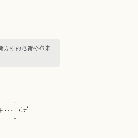
4\pi\varepsilon}\frac{(\vec{x}_0'\vec{x}_
荷方框的电荷分布来
\pi\varepsilon}\int_{V'}\rho(\vec{x}')\l
]
′
+
⋯
d
τ