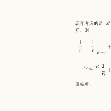
′
|x'
∣
展开考虑的是
x
开，则
1
1
=
r
r
=
0
′
x
1
=
r
R
′
=
=
0
x
R
偶极项：