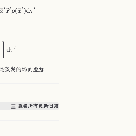
ec{x}')\text{d}\tau'\,,\quad\vec{p}=\int
′
′
′
′
(
)
d
x
x
ρ
x
τ
4\pi\varepsilon}\int\left[\frac{Q}{R}-\ve
]
′
⋯
d
τ
处激发的场的叠加.
查看所有更新日志