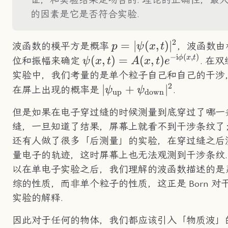
的因素是它是否符合实验.
2
p=|\psi(x,t)|^2
=
∣
(
,
)
∣
波函数的模平方是概率
，波函数由
p
ψ
x
t
−
i
(
,
)
\psi(x,t)=A(x,t)e^{-
(
,
)
=
(
,
)
ϕ
x
t
位和振幅来确定
. 在双
ψ
x
t
A
x
t
e
\text{i}\phi(x,t)}
实验中，我们考量的是单个粒子自己和自己的干涉
2
|\psi_\text{up}+\psi_\
∣
+
∣
在屏上出现的概率是
.
ψ
ψ
up
down
但是如果在电子穿过缝的时候测量到底穿过了哪一
缝，一旦知道了结果，屏幕上就看不到干涉条纹了
还有人做了很多「后测量」的实验，在穿过缝之后
量电子的轨迹，这时屏幕上也无法观测到干涉条纹.
以在单电子实验之后，我们理解的波函数描述的是
综的性质，而非单个粒子的性质，这正是 Born 对
实验的解释.
因此对于任何的物体，我们都应该引入「物质波」