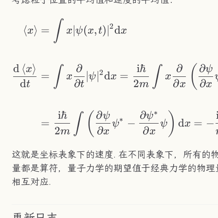
考虑粒子位置的平均值和速度的平均值：
\begin{aligned} \b
∫
2
⟨
⟩
=
∣
(
,
)
∣
d
x
x
ψ
x
t
x
d
⟨
⟩
∂
i
ℏ
∂
∂
(
x
ψ
∫
∫
2
=
∣
∣
d
=
x
ψ
x
x
d
∂
2
∂
∂
t
t
m
x
x
∗
i
ℏ
∂
∂
(
)
ψ
ψ
∫
∗
=
−
d
=
−
ψ
ψ
x
2
∂
∂
m
x
x
这就是坐标表象下的速度. 在不同表象下，所有的
量都是算符，量子力学的期望值于经典力学的物理
相互对应.