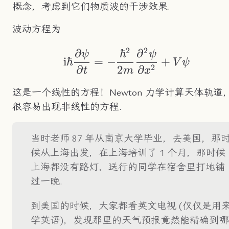
概念，考虑到它们物质波的干涉效果.
波动方程为
2
2
∂
ℏ
∂
\text{i}\hbar\frac
ψ
ψ
i
ℏ
=
−
+
V
ψ
2
∂
2
∂
t
m
x
这是一个线性的方程！Newton 力学计算天体轨道
很容易出现非线性的方程.
当时老师 87 年从南京大学毕业，去美国，那
候从上海出发，在上海培训了 1 个月，那时候
上海都没有路灯，送行的同学在宿舍里打地铺
过一晚.
到美国的时候，大家都看英文电视 (仅仅是用
学英语)，发现那里的天气预报竟然能精确到哪