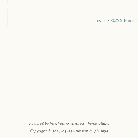
Lesson 3 稳态 Schrödin
Powered by
VuePress
&
vuepress-theme-plume
Copyright © 2024-03-23 - present by physnya