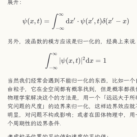
展开：
∞
\psi(x,t)=\int_{-\i
∫
′
′
′
(
,
)
=
d
⋅
(
,
)
(
−
)
ψ
x
t
x
ψ
x
t
δ
x
x
−
∞
另外，波函数的模方应该是归一化的，经典上来说
∞
\int_{-\infty}^\inf
∫
2
∣
(
,
)
∣
d
=
1
ψ
x
t
x
−
∞
当然我们经常会遇到不能归一化的东西，比如一个
由粒子，它在全空间都有概率找到，但是概率都很低
物理学家解决这个的方法是，用一个「远远大于所
究问题的尺度」的边界来归一化，这样边界效应就
明显，对问题不构成影响；或者在固体物理中，用
个周期性的边界条件.