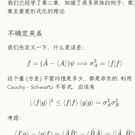
我们已经学了第二章，知道了很多具体的例子；第
章主要是形式化的理论.
不确定关系
我们先定义一下，什么是误差：
^
2
f=(\hat{A}-\brake
=
(
−
⟨
⟩
)
⟹
=
⟨
∣
⟩
f
A
A
ψ
σ
f
f
A
这个量 (方差) 不管均值是多少，都是非负的. 利用
Cauchy - Schwartz 不等式，应该有
2
2
2
∣
⟨
∣
⟩
∣
≤
⟨
∣
|\braket{f|g}|^2\l
⟩
⟨
∣
⟩
=
f
g
f
f
g
g
σ
σ
A
B
考虑：
^
^
^
^
^
^
\braket{f|g}-\bra
⟨
∣
⟩
−
⟨
∣
⟩
=
⟨
⟩
−
⟨
⟩
=
⟨
[
,
]
f
g
g
f
A
B
B
A
A
B