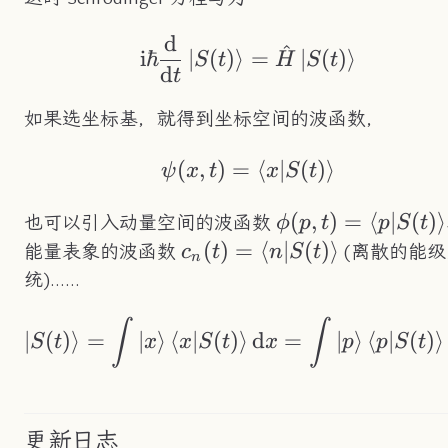
d
\text{i}\hbar\fra
^
i
ℏ
∣
(
)
⟩
=
∣
(
)
⟩
S
t
H
S
t
d
t
如果选坐标基，就得到坐标空间的波函数，
(
,
)
=
\psi(x,t)=\braket{x
⟨
∣
(
)
⟩
ψ
x
t
x
S
t
\phi(p,t)=\brake
(
,
)
=
⟨
∣
(
)
⟩
也可以引入动量空间的波函数
ϕ
p
t
p
S
t
c_n(t)=\braket{n|S(t)}
(
)
=
⟨
∣
(
)
⟩
能量表象的波函数
(离散的能级
c
t
n
S
t
n
统)……
\ket{S(t)}=\int\ke
∫
∫
∣
(
)
⟩
=
∣
⟩
⟨
∣
(
)
⟩
d
=
∣
⟩
⟨
∣
(
)
⟩
S
t
x
x
S
t
x
p
p
S
t
更新日志