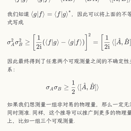
∗
\braket{g|f}=\braket{f|g}^*
⟨
∣
⟩
=
⟨
∣
⟩
我们知道
，因此可以将上面的不
g
f
f
g
式写成
2
\sigma_A^2\sigma_B
1
1
[
]
[
^
^
2
2
≥
(
⟨
∣
⟩
−
⟨
∣
⟩
)
=
⟨
[
,
σ
σ
f
g
g
f
A
B
A
B
2
i
2
i
因此最终得到了任意两个可观测量之间的不确定性
系：
1
\sigma_A\sigma_B 
^
^
≥
⟨
[
,
]
⟩
σ
σ
A
B
A
B
2
如果我们想测量一组非对易的物理量，那么一定无
同时测准. 同样，这个推导可以推广到更多的物理
上，比如一组三个可观测量.