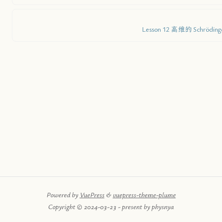
Lesson 12 高维的 Schrödin
Powered by
VuePress
&
vuepress-theme-plume
Copyright © 2024-03-23 - present by physnya