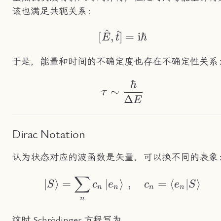
该也满足共轭关系：
^
^
[\hat{E},\hat{t}]=
[
,
]
=
i
ℏ
E
t
于是，能量和时间的不确定度也存在不确定性关系
ℏ
\tau\sim\frac{\hb
∼
τ
Δ
E
Dirac Notation
认为状态对应的波函数是矢量，可以换不同的表象
∑
\ket{S}=\sum_nc_n
∣
⟩
=
∣
⟩
,
=
⟨
∣
⟩
S
c
e
c
e
S
n
n
n
n
n
这时 Schrödinger 方程写为