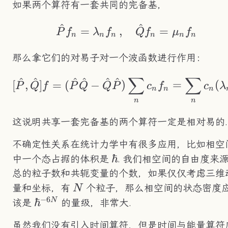
如果两个算符有一套共同的完备基，
^
^
\hat{P}f_n = \la
=
,
=
P
f
λ
f
Q
f
μ
f
n
n
n
n
n
n
那么拿它们的对易子对一个波函数进行作用：
∑
∑
^
^
^
^
^
^
[\hat{P},\hat{Q}
[
,
]
=
(
−
)
=
(
P
Q
f
P
Q
Q
P
c
f
c
λ
n
n
n
n
n
这说明共享一套完备基的两个算符一定是相对易的.
不确定性关系在统计力学中有很多应用，比如相空
\hbar
ℏ
中一个态占据的体积是
. 我们相空间的自由度来
总的粒子数和共轭变量的个数，如果仅仅考虑三维
N
量和坐标，有
个粒子，那么相空间的状态密度
N
−
6
\hbar^{-6N}
ℏ
N
该是
的量级，非常大.
虽然我们没有引入时间算符，但是时间与能量算符