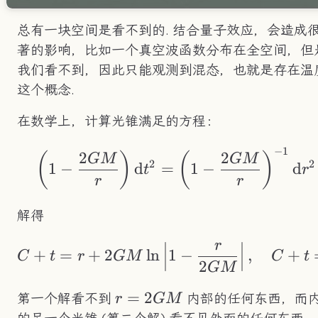
总有一块空间是看不到的. 结合量子效应，会造成
著的影响，比如一个真空波函数分布在全空间，但
我们看不到，因此只能观测到混态，也就是存在温
这个概念.
在数学上，计算光锥满足的方程：
−
1
\left(1-\frac{2GM}
2
2
(
)
(
)
GM
GM
2
2
1
−
d
=
1
−
d
t
r
r
r
解得
r
C+t = r+2GM\ln\le
+
=
+
2
ln
1
−
,
+
C
t
r
GM
C
t
2
GM
r=2GM
=
2
第一个解看不到
内部的任何东西，而
r
GM