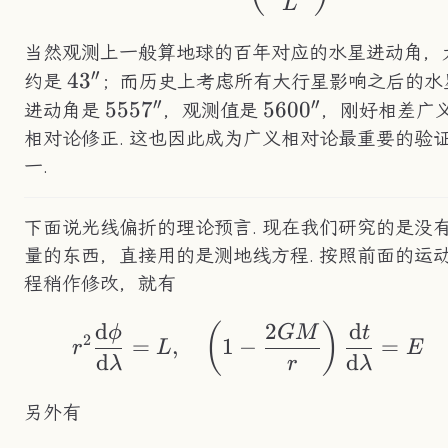
L
当然观测上一般算地球的百年对应的水星进动角，
′′
43''
4
3
约是
；而历史上考虑所有大行星影响之后的水
′′
′′
5557''
555
7
5600''
560
0
进动角是
，观测值是
，刚好相差广
相对论修正. 这也因此成为广义相对论最重要的验
一.
下面说光线偏折的理论预言. 现在我们研究的是没
量的东西，直接用的是测地线方程. 按照前面的运
程稍作修改，就有
d
2
d
r^2\frac{\text{d}
(
)
ϕ
GM
t
2
=
,
1
−
=
r
L
E
d
d
λ
r
λ
另外有