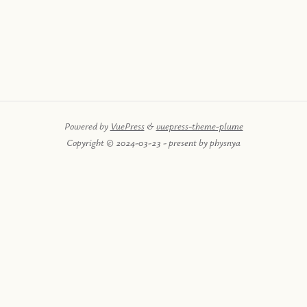
Powered by
VuePress
&
vuepress-theme-plume
Copyright © 2024-03-23 - present by physnya