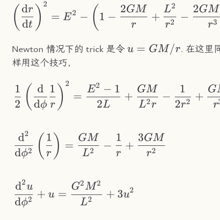
2
2
\left(\frac{\text
d
2
2
(
)
(
r
GM
L
GM
2
=
−
1
−
+
−
E
2
3
d
t
r
r
r
u=GM/r
=
/
Newton 情况下的 trick 是令
. 在这里
u
GM
r
样用这个技巧，
2
2
\begin{aligned} &
1
d
1
−
1
1
(
)
E
GM
G
=
+
−
+
2
2
2
d
2
2
ϕ
r
L
L
r
r
r
2
d
1
1
3
(
)
GM
GM
=
−
+
2
2
2
d
ϕ
r
L
r
r
2
2
2
d
u
G
M
2
+
=
+
3
u
u
2
2
d
ϕ
L