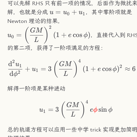
可以先解 RHS 只有前一项的情况，后面作为微扰
u=u_0+u_1
=
+
解，也就是分成
，其中零阶项就是
u
u
u
0
1
\displaystyle{u_0=\le
Newton 理论的结果，
2
{L}\right)^2(1+e\cos\
(
)
GM
=
(
1
+
cos
)
，直接代入到 RH
u
e
ϕ
0
L
的第二项，获得了一阶项满足的方程：
4
2
\frac{\text{d}^2u
d
(
)
u
GM
1
2
+
=
3
(
1
+
cos
)
≈
6
u
e
ϕ
1
2
d
ϕ
L
解得一阶项是某种进动
4
u_1 = 3\left(\frac
(
)
GM
=
3
sin
u
e
ϕ
ϕ
1
L
总的轨道方程可以应用一些中学 trick 实现更加简