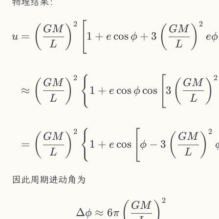
物理结果：
2
2
\begin{aligned} u 
[
(
)
(
)
GM
GM
=
1
+
cos
+
3
u
e
ϕ
e
ϕ
L
L
2
2
{
[
(
)
(
)
GM
GM
≈
1
+
cos
cos
3
e
ϕ
L
L
2
2
{
[
(
)
(
)
GM
GM
=
1
+
cos
−
3
e
ϕ
L
L
因此周期进动角为
2
\Delta\phi \approx
(
)
GM
Δ
≈
6
ϕ
π