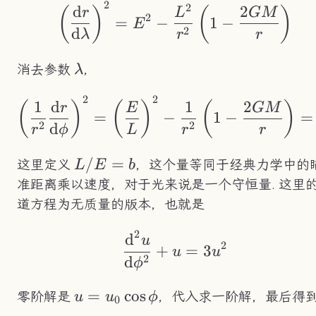
2
2
\left(\frac{\text{
d
2
(
)
(
)
r
L
GM
2
=
−
1
−
E
2
d
λ
r
r
\lambda
消去参数
，
λ
2
2
\left(\frac{1}{r^2
1
d
1
2
(
)
(
)
(
)
r
E
GM
=
−
1
−
=
2
2
d
r
ϕ
L
r
r
L/E=b
/
=
这里定义
，这个量等同于经典力学中的
L
E
b
准距离乘以速度，对于光来说是一个守恒量. 这里
道方程为无质量的版本，也就是
2
d
\frac{\text{d}^2u
u
2
+
=
3
u
u
2
d
ϕ
u=u_0\cos\phi
=
cos
零阶解是
，代入求一阶解，最后得
u
u
ϕ
0