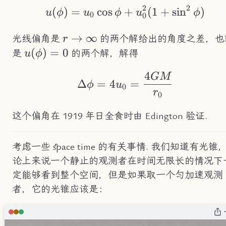
2
2
(
)
=
cos
+
u(\phi) = u_0\cos
(
1
+
sin
)
u
ϕ
u
ϕ
u
ϕ
0
0
r\to\infty
→
∞
光线偏角是
的两个解给出的角度之差，也
r
u(\phi)=0
(
)
=
0
是
的两个解，解得
u
ϕ
4
GM
\Delta\phi = 4u_0
Δ
=
4
=
ϕ
u
0
r
0
这个偏角在 1919 年日全食时由 Edington 验证.
考虑一些 space time 的有关事情. 我们知道有光锥
论上来说一个静止的观测者在时间无限长的情况下
定能够看到整个空间，但是如果取一个匀加速观测
者，它的光锥应该是：