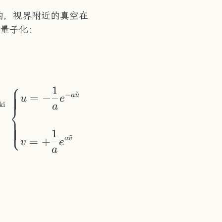
athrm{d}v
的，视界附近的真空在
的量子化：
x^2\cdot\sqrt{g}\left(g^{\mu\nu}\partial
⎧
1
0\rangle_K\quad\text{Kruskal:}\\\\ &|0\r
~
−
a
u
=
−
u
e
ki
a
⎨
⎩
1
~
a
v
=
+
v
e
a
ghtarrow
a}{2\pi} = \frac{1}{8\pi GM}