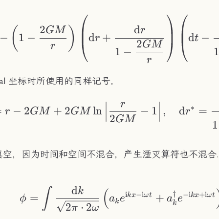
2
d
(
)
GM
r
−
1
−
d
+
d
−
r
t
2
GM
r
1
−
r
scal 坐标时所使用的同样记号，
\begin{aligned} r
r
∗
=
−
2
+
2
ln
−
1
,
d
=
r
GM
GM
r
2
GM
1
真空，因为时间和空间不混合，产生湮灭算符也不混合.
d
\phi = \int\frac{
k
∫
(
†
i
−
i
−
i
+
i
k
x
ω
t
k
x
ω
t
=
+
ϕ
a
e
a
e
k
k
2
⋅
2
π
ω