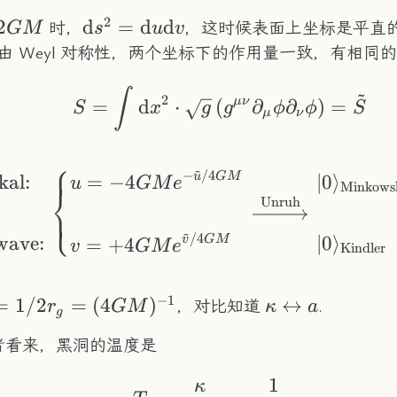
2
2GM
2
\mathrm{d}s^2=\mathrm{d}u\m
d
=
d
d
时，
，这时候表面上坐标是平直
GM
s
u
v
 由 Weyl 对称性，两个坐标下的作用量一致，有相同
~
S = \int\mathrm{d}
∫
2
μν
=
d
⋅
(
∂
∂
)
=
S
x
g
g
ϕ
ϕ
S
μ
ν
⎧
\begin{aligned} &|
~
−
/4
u
GM
kal:
=
−
4
∣0
⟩
u
GM
e
Minkows
⎨
Unruh
⎩
~
/4
wave:
∣0
⟩
v
GM
=
+
4
v
GM
e
Kindler
−
1
appa =
=
1/2
=
(
4
)
\kappa\leftri
↔
，对比知道
.
r
GM
κ
a
g
2r_g =
a
者看来，黑洞的温度是
GM)^{-1}
1
κ
T_H = \frac{\kapp