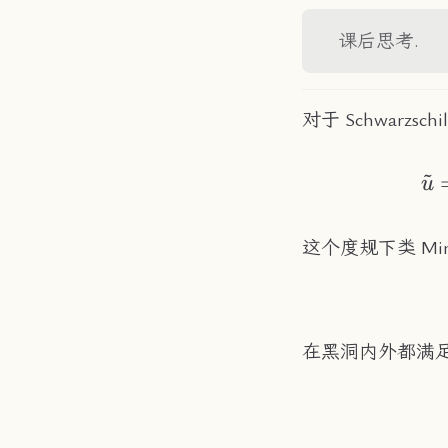
课后思考.
对于 Schwarzsc
~
u
这个度规下类 Mink
在黑洞内外都满