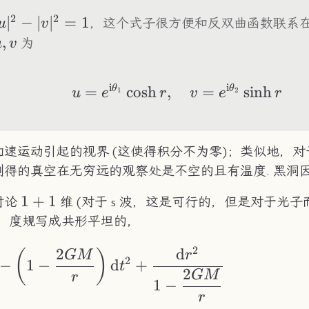
2
2
u|^2-
∣
−
∣
∣
=
1
，这个式子很方便和反双曲函数联系
u
v
|v|^2=1
u,v
,
为
u
v
i
i
θ
θ
=
cosh
,
u=e^{\mathrm{i}\
=
sinh
1
2
u
e
r
v
e
r
速运动引起的视界 (这使得积分不为零)；类似地，
得的真空在无穷远的观察处是不空的且有温度. 黑洞因
1+1
1
+
1
讨论
维 (对于 s 波，这是可行的，但是对于光
)：度规写成共形平坦的，
2
2
d
\begin{aligned} \
(
)
GM
r
2
−
1
−
d
+
t
2
GM
r
1
−
r