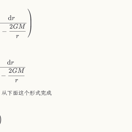
d
r
2
GM
1
−
r
d
^* &= r-2GM+2GM\ln\left\vert\frac{r}{2G
r
2
GM
−
r
 从下面这个形式完成
\mathrm{d}k}{\sqrt{2\pi\cdot2\omega}}\l
)