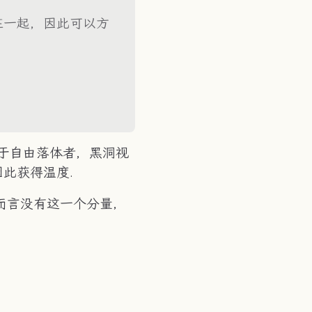
在一起，因此可以方
theta_1}\cosh r,\quad v = e^{\mathrm{i}\
对于自由落体者，黑洞视
此获得温度.
子而言没有这一个分量，
mathrm{d}s^2 &=-\left(1-\frac{2GM}{r}\ri