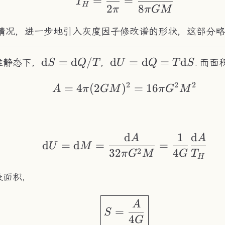
=
=
T
H
2
8
π
π
GM
情况，进一步地引入灰度因子修改谱的形状，这部分略
\mathrm{d}S=\mathrm{d}Q/T
d
=
d
/
\mathrm{d}U=\mat
d
=
d
=
d
准静态下，
，
. 而面
S
Q
T
U
Q
T
S
2
2
2
=
4
(
2
)
A = 4\pi(2GM)^2 
=
16
A
π
GM
π
G
M
d
1
d
\mathrm{d}U = \m
A
A
d
=
d
=
=
U
M
2
32
4
π
G
M
G
T
H
表面积，
\boxed{S = \frac
A
=
S
4
G