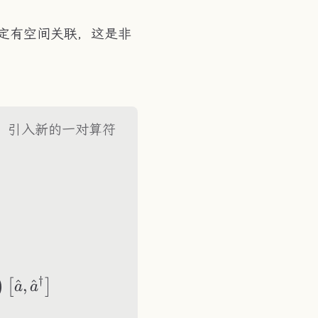
定有空间关联，这是非
，引入新的一对算符
a}+v\hat{a}^\dagger,\quad \hat{b}^\dag
t{b}^\dagger\right] = \left[u\hat{a}+v\hat
†
^
,
^
)
[
]
a
a