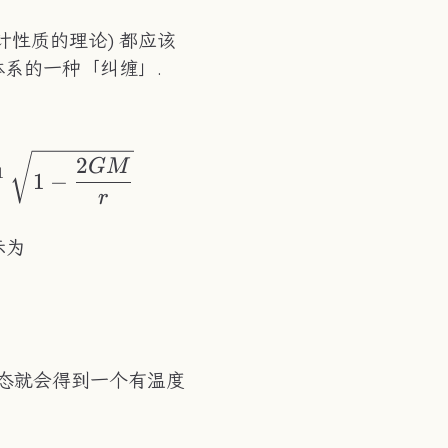
计性质的理论) 都应该
系的一种「纠缠」.
^r \sqrt{g_{rr}(r')}\mathrm{d}r' = \sqrt
2
GM
1
1
−
r
示为
\rho^2\left(\frac{\mathrm{d}t}{4GM}\ri
态就会得到一个有温度