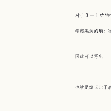
3+1
3
+
1
对于
维的
考虑黑洞的熵：
因此可以写出
也就是熵正比于