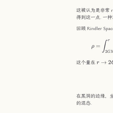
这被认为是非常 r
得到这一点. 一
回顾 Rindler Spa
r
∫
=
ρ
2
G
r\to
→
2
这个量在
r
2GM
在黑洞的边缘，
的混态.