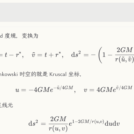
hild 度规，变换为
2
\tilde u = t-r^*,\
(
GM
~
∗
∗
2
=
−
,
=
+
,
d
=
−
1
−
t
r
v
t
r
s
~
~
(
,
r
u
v
owski 时空的就是 Kruscal 坐标，
~
~
−
/4
/4
u=-4GMe^{-\tilde
u
GM
v
GM
=
−
4
,
=
4
u
GM
e
v
GM
e
足线元
2
GM
\mathrm{d}s^2 = 
2
1
−
2
/
(
,
)
GM
r
u
v
d
=
d
d
s
e
u
v
(
,
)
r
u
v