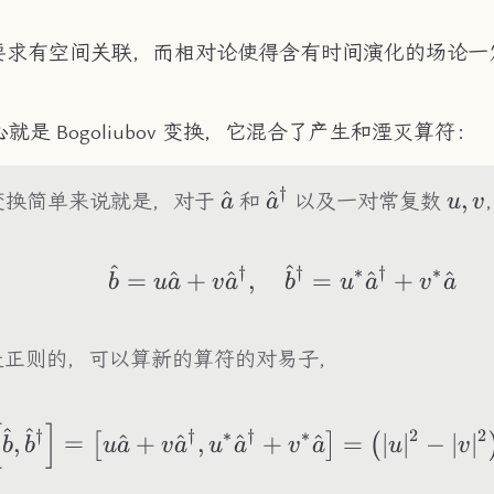
要求有空间关联，而相对论使得含有时间演化的场论一
心就是 Bogoliubov 变换，它混合了产生和湮灭算符：
†
\hat{a}
^
\hat{a}^\dagger
^
u,v
,
bov 变换简单来说就是，对于
和
以及一对常复数
a
a
u
v
^
^
†
†
∗
†
∗
\hat{b} = u\hat{
=
^
+
^
,
=
^
+
^
b
u
a
v
a
b
u
a
v
a
是正则的，可以算新的算符的对易子，
[
]
^
^
\left[\hat{b},\ha
†
†
∗
†
∗
2
2
,
=
^
+
^
,
^
+
^
=
∣
∣
−
∣
∣
[
]
(
b
b
u
a
v
a
u
a
v
a
u
v