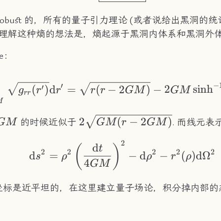
obust 的，所有的量子引力理论 (或者说给出黑洞的统
种理解这种熵的想法是，熵起源于黑洞内体系和黑洞外体
ce：
\rho = \int_{2GM}
−
′
′
(
)
d
=
(
−
2
)
−
2
sinh
g
r
r
r
r
GM
GM
r
r
M
2\sqrt{GM(r-
2
(
−
2
)
的时候近似于
. 而线元表
GM
GM
r
GM
2GM)}
2
\mathrm{d}s^2 = 
d
(
)
t
2
2
2
2
2
d
=
−
d
−
(
)
d
Ω
s
ρ
ρ
r
ρ
4
GM
坐标是近平坦的，在这里建立量子场论，积分掉内部的