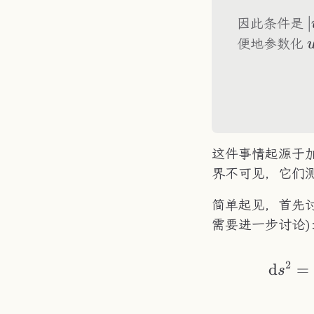
|
∣
因此条件是
便地参数化
这件事情起源于加
界不可见，它们测
简单起见，首先
需要进一步讨论
2
d
=
s