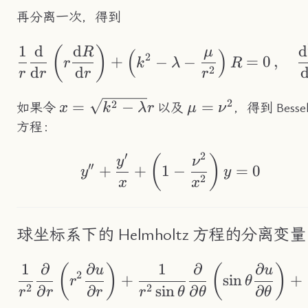
再分离一次，得到
1
d
d
d
\frac{1}{r}\frac{
(
)
R
μ
(
)
2
+
−
−
=
0
,
r
k
λ
R
2
d
d
r
r
r
r
2
2
x=\sqrt{k^2-
=
−
\mu=\nu^2
=
如果令
以及
，得到 Besse
x
k
λ
r
μ
ν
\lambda}r
方程：
′
2
y''+\frac{y'}{x}+\
(
)
y
ν
′′
+
+
1
−
=
0
y
y
2
x
x
球坐标系下的 Helmholtz 方程的分离变量
1
∂
∂
1
∂
∂
\frac{1}{r^2}\frac{
(
)
(
)
u
u
2
+
sin
+
r
θ
2
2
∂
∂
sin
∂
∂
r
r
r
r
θ
θ
θ