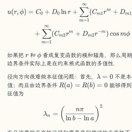
∞
\begin{aligned} 
∑
m
(
,
)
=
+
ln
+
(
+
u
r
ϕ
C
D
r
C
r
D
0
0
1
1
m
m
=
1
m
∞
∑
−
m
m
+
(
+
)
cos
C
r
D
r
m
ϕ
2
2
m
m
=
1
m
r
\phi
如果把
和
看成复变函数的模和辐角，那么周
r
ϕ
边界条件实际上是在约束根式函数的多值性.
\lambda=0
=
0
径向方向很难做本征值问题：首先，
不是本
λ
R(a)=R(b)=0
(
)
=
(
)
=
0
值；而且由边界条件
能够得到
R
a
R
b
征值为
2
\lambda_n=\left(\f
(
)
nπ
=
λ
n
ln
−
ln
b
a