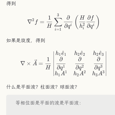
得到
3
\nabla^2f=\frac{1}
1
∂
∂
(
)
H
f
∑
2
∇
=
f
2
∂
∂
i
i
H
q
h
q
i
=
1
i
如果是旋度，得到
^
^
^
\nabla\times\vec{A
h
e
h
e
h
e
1
1
2
2
2
3
∂
∂
∂
1
∇
×
=
A
1
2
3
∂
∂
∂
q
q
q
H
1
2
3
h
A
h
A
h
A
1
2
3
什么是平面波？柱面波？球面波？
等相位面是平面的波是平面波：