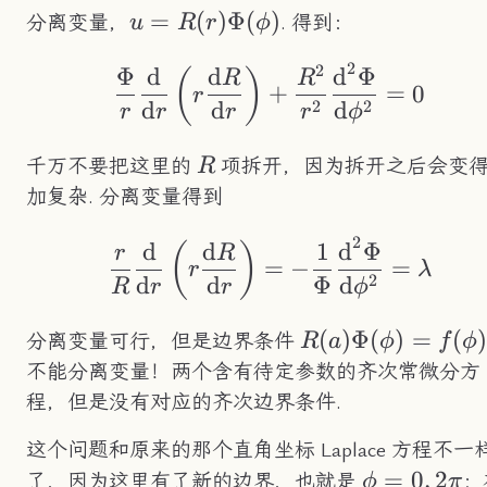
u=R(r)\Phi(\phi)
=
(
)
Φ
(
)
分离变量，
. 得到：
u
R
r
ϕ
2
2
Φ
d
d
d
Φ
\frac{\Phi}{r}\fra
(
)
R
R
+
=
0
r
2
2
d
d
d
r
r
r
r
ϕ
R
千万不要把这里的
项拆开，因为拆开之后会变
R
加复杂. 分离变量得到
2
d
d
1
d
Φ
\frac{r}{R}\frac{
(
)
r
R
=
−
=
r
λ
2
d
d
Φ
d
R
r
r
ϕ
R(a)\Phi(\phi)=
(
)
Φ
(
)
=
(
分离变量可行，但是边界条件
R
a
ϕ
f
ϕ
不能分离变量！两个含有待定参数的齐次常微分方
程，但是没有对应的齐次边界条件.
这个问题和原来的那个直角坐标 Laplace 方程不一
\phi=0,2\p
=
0
,
2
了，因为这里有了新的边界，也就是
；
ϕ
π