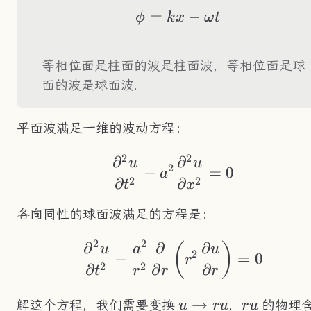
=
\phi=kx-\omega t
−
ϕ
k
x
ω
t
等相位面是柱面的波是柱面波，等相位面是球
面的波是球面波.
平面波满足一维的波动方程：
2
2
∂
∂
\frac{\partial^2u}
u
u
2
−
=
0
a
2
2
∂
∂
t
x
各向同性的球面波满足的方程是：
2
2
∂
∂
∂
\frac{\partial^2u}{
(
)
u
a
u
2
−
=
0
r
2
2
∂
∂
∂
t
r
r
r
u\to
→
ru
解这个方程，我们需要变换
，
的物理
u
r
u
r
u