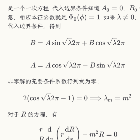
A_0=0
=
0
B_
是一个一次方程. 代入边界条件知道
，
A
B
0
0
\Phi_0(\phi)=1
Φ
(
)
=
1
\lambd

=
0
意，相应本征函数就是
. 如果
ϕ
λ
0
代入边界条件，得到
\begin{aligned} B
=
sin
2
+
cos
2
B
A
λ
π
B
λ
π
=
cos
2
−
sin
2
A
A
λ
π
B
λ
π
非零解的充要条件系数行列式为零：
2
2(\cos\sqrt{\lam
2
(
cos
2
−
1
)
=
0
⟹
=
λ
π
λ
m
m
R
对于
的方程，有
R
d
d
\frac{r}{R}\frac{\
(
)
r
R
2
−
=
0
r
m
R
d
d
R
r
r