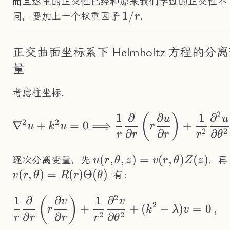
而且这里的正交性已经和原来我们学过的正交性不
1/r
1/
同，要加上一个权重因子
.
r
正交曲面坐标系下 Helmholtz 方程的分
量
考虑柱坐标，
2
1
∂
∂
1
∂
\nabla^2u+k^2u=0\L
(
)
u
u
2
2
∇
+
=
0
⟹
+
u
k
u
r
2
2
∂
∂
∂
r
r
r
r
θ
u(r,\theta,z)=v(r,\theta)Z
(
,
,
)
=
(
,
)
(
)
逐次分离变量，先
，再
u
r
θ
z
v
r
θ
Z
z
(
,
)
=
(
)
Θ
(
)
. 有：
v
r
θ
R
r
θ
2
1
∂
∂
1
∂
\frac{1}{r}\frac{\
(
)
v
v
2
+
+
(
−
)
=
0
,
r
k
λ
v
2
2
∂
∂
∂
r
r
r
r
θ