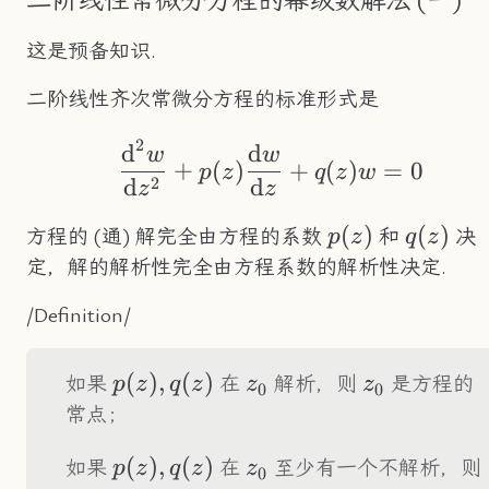
二阶线性常微分方程的幂级数解法 (一)
这是预备知识.
二阶线性齐次常微分方程的标准形式是
2
d
d
\frac{\text{d}^2w
w
w
+
(
)
+
(
)
=
0
p
z
q
z
w
2
d
d
z
z
p(z)
(
)
q(z)
(
)
方程的 (通) 解完全由方程的系数
和
决
p
z
q
z
定，解的解析性完全由方程系数的解析性决定.
/Definition/
p(z),q(z)
(
)
,
(
)
z_0
z_0
如果
在
解析，则
是方程的
p
z
q
z
z
z
0
0
常点；
p(z),q(z)
(
)
,
(
)
z_0
如果
在
至少有一个不解析，则
p
z
q
z
z
0