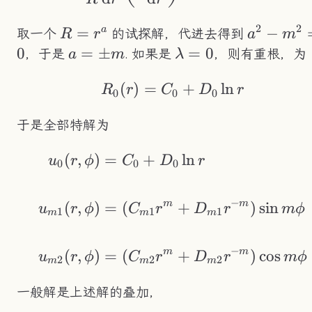
2
2
R=r^a
=
a^2-
−
a
取一个
的试探解，代进去得到
R
r
a
m
m^2=0
0
a=\pm
=
±
\lambda=0
=
0
，于是
. 如果是
，则有重根，为
a
m
λ
m
(
)
=
R_0(r)=C_0+D_0\l
+
ln
R
r
C
D
r
0
0
0
于是全部特解为
(
,
)
=
+
ln
\begin{aligned} 
u
r
ϕ
C
D
r
0
0
0
−
m
m
(
,
)
=
(
+
)
sin
u
r
ϕ
C
r
D
r
m
ϕ
1
1
1
m
m
m
−
m
m
(
,
)
=
(
+
)
cos
u
r
ϕ
C
r
D
r
m
ϕ
2
2
2
m
m
m
一般解是上述解的叠加，