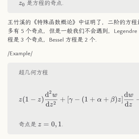
是方程的奇点.
z
0
王竹溪的《特殊函数概论》中证明了，二阶的方程
多有 5 个奇点，但是一般我们不会遇到，Legendre
程是 3 个奇点，Bessel 方程是 2 个.
/Example/
超几何方程
2
d
d
z(1-z)\frac{\tex
w
w
(
1
−
)
+
[
−
(
1
+
+
)
]
z
z
γ
α
β
z
2
d
d
z
z
z=0,1
=
0
,
1
奇点是
.
z