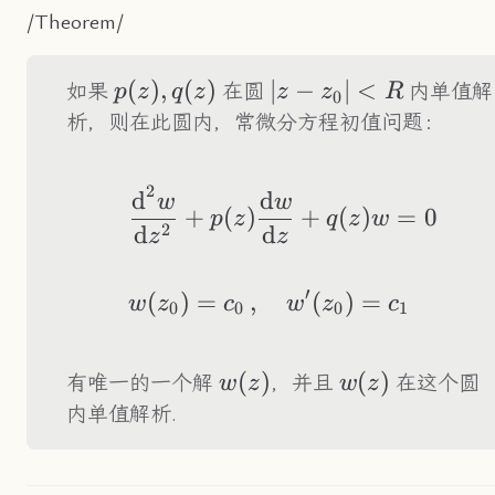
/Theorem/
p(z),q(z)
(
)
,
(
)
|z-
∣
−
∣
<
如果
在圆
内单值解
p
z
q
z
z
z
R
0
z_0|
析，则在此圆内，常微分方程初值问题：
<R
2
d
d
\begin{aligned} 
w
w
+
(
)
+
(
)
=
0
p
z
q
z
w
2
d
d
z
z
′
(
)
=
,
(
)
=
w
z
c
w
z
c
0
0
0
1
w(z)
(
)
w(z)
(
)
有唯一的一个解
，并且
在这个圆
w
z
w
z
内单值解析.