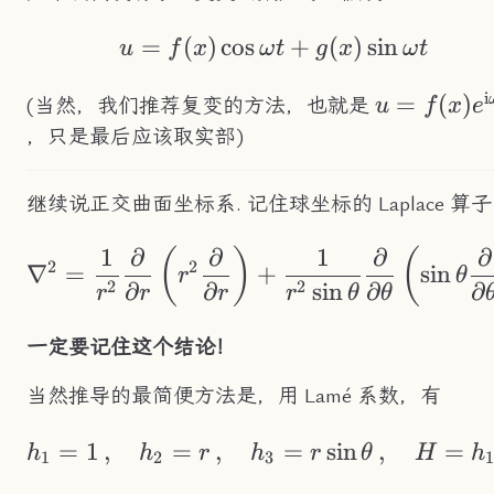
=
(
)
cos
u=f(x)\cos\omega 
+
(
)
sin
u
f
x
ω
t
g
x
ω
t
i
u=f(x)e^{
=
(
)
(当然，我们推荐复变的方法，也就是
u
f
x
e
t}
，只是最后应该取实部)
继续说正交曲面坐标系. 记住球坐标的 Laplace 算
1
∂
∂
1
∂
∂
\nabla^2=\frac{1}{r
(
)
(
2
2
∇
=
+
sin
r
θ
2
2
∂
∂
sin
∂
∂
r
r
r
r
θ
θ
一定要记住这个结论！
当然推导的最简便方法是，用 Lamé 系数，有
=
1
,
=
,
h_1=1\,,\quad h_2
=
sin
,
=
h
h
r
h
r
θ
H
h
1
2
3