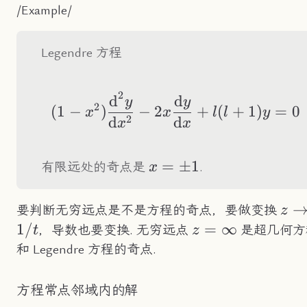
/Example/
Legendre 方程
2
d
d
(1-x^2)\frac{\tex
y
y
2
(
1
−
)
−
2
+
(
+
1
)
=
0
x
x
l
l
y
2
d
d
x
x
x=\pm1
=
±
1
有限远处的奇点是
.
x
z\t
要判断无穷远点是不是方程的奇点，要做变换
z
1/
z=\infty
=
∞
，导数也要变换. 无穷远点
是超几何方
t
z
和 Legendre 方程的奇点.
方程常点邻域内的解