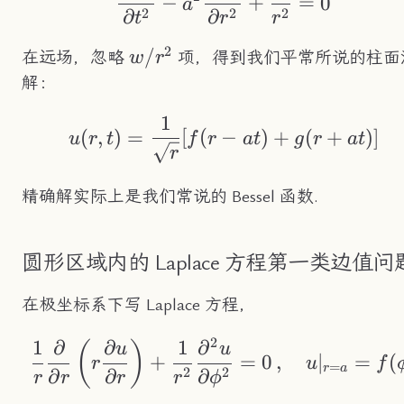
−
+
=
0
a
2
2
2
∂
∂
t
r
r
2
w/r^2
/
在远场，忽略
项，得到我们平常所说的柱面
w
r
解：
1
u(r,t)=\frac{1}{\sq
(
,
)
=
[
(
−
)
+
(
+
)]
u
r
t
f
r
a
t
g
r
a
t
r
精确解实际上是我们常说的 Bessel 函数.
圆形区域内的 Laplace 方程第一类边值问
在极坐标系下写 Laplace 方程，
2
1
∂
∂
1
∂
\frac{1}{r}\frac{\p
(
)
u
u
+
=
0
,
∣
=
(
r
u
f
=
r
a
2
2
∂
∂
∂
r
r
r
r
ϕ