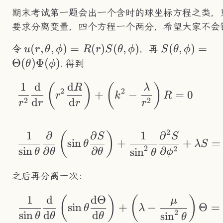
期末考试第一题会出一个含时的球坐标方程之类，
要求分离变量，四个方程一个两分，希望大家不会错
u(r,\theta,\phi)=R(r)S(\theta,\phi)
(
,
,
)
=
(
)
(
,
)
S(\theta,\p
(
,
)
=
令
，再
u
r
θ
ϕ
R
r
S
θ
ϕ
S
θ
ϕ
Θ
(
)
Φ
(
)
. 得到
θ
ϕ
1
d
d
\begin{aligned} &\
(
)
(
)
R
λ
2
2
+
−
=
0
r
k
R
2
2
d
d
r
r
r
r
2
1
∂
∂
1
∂
(
)
S
S
sin
+
+
=
θ
λ
S
2
2
sin
∂
∂
∂
sin
θ
θ
θ
ϕ
θ
之后再分离一次：
1
d
d
Θ
\begin{aligned} &
(
)
(
)
μ
sin
+
−
Θ
=
θ
λ
2
sin
d
d
sin
θ
θ
θ
θ