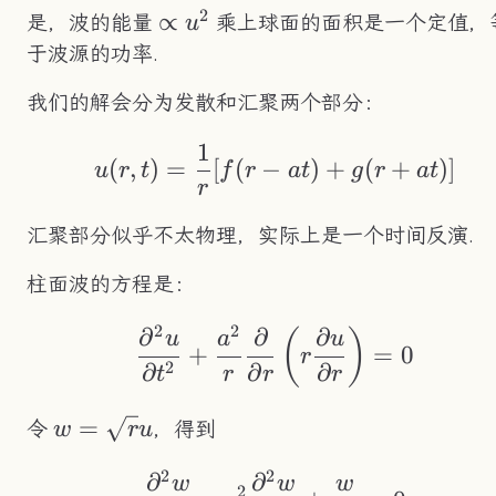
2
ru
\propto
∝
是，波的能量
乘上球面的面积是一个定值，
u
u^2
于波源的功率.
我们的解会分为发散和汇聚两个部分：
1
u(r,t)=\frac{1}{r}[
(
,
)
=
[
(
−
)
+
(
+
)]
u
r
t
f
r
a
t
g
r
a
t
r
汇聚部分似乎不太物理，实际上是一个时间反演.
柱面波的方程是：
2
2
∂
∂
∂
\frac{\partial^2u}{
(
)
u
a
u
+
=
0
r
2
∂
∂
∂
t
r
r
r
w=\sqrt{r}u
=
令
，得到
w
r
u
2
2
∂
∂
\frac{\partial^2w}
w
w
w
2