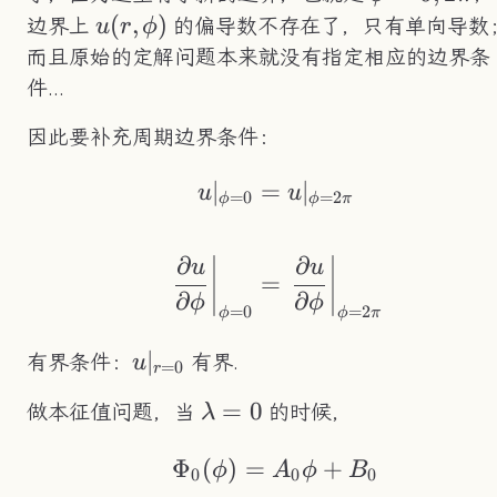
u(r,\phi)
(
,
)
边界上
的偏导数不存在了，只有单向导数
u
r
ϕ
而且原始的定解问题本来就没有指定相应的边界条
件...
因此要补充周期边界条件：
∣
=
∣
\begin{aligned} u|
u
u
=
0
=
2
ϕ
ϕ
π
∂
∂
u
u
=
∂
∂
ϕ
ϕ
=
0
=
2
ϕ
ϕ
π
u|_{r=0}
∣
有界条件：
有界.
u
=
0
r
\lambda=0
=
0
做本征值问题，当
的时候，
λ
Φ
(
)
=
\Phi_0(\phi)=A_0
+
ϕ
A
ϕ
B
0
0
0