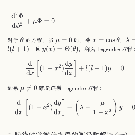
2
d
Φ
+
Φ
=
0
μ
2
d
ϕ
\theta
\mu=0
=
0
x=\cos\theta
=
cos
\l
对于
的方程，当
时，令
，
θ
μ
x
θ
λ
(
+
1
)
y(x)=\Theta(\theta)
(
)
=
Θ
(
)
，且
，称为 Legendre 方程
l
l
y
x
θ
d
d
\frac{\text{d}}{\t
[
]
y
2
(
1
−
)
+
(
+
1
)
=
0
x
l
l
y
d
d
x
x
\mu\neq0

=
0
如果
就是连带 Legendre 方程：
μ
d
d
\frac{\text{d}}{\t
[
]
(
)
y
μ
2
(
1
−
)
+
−
=
x
λ
y
2
d
d
1
−
x
x
x