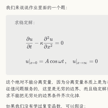
我们来说说作业里面的一个题：
求稳定解：
2
∂
∂
\begin{aligned} &
u
u
−
=
0
κ
2
∂
∂
t
x
∣
=
cos
,
∣
=
0
u
A
ω
t
u
=
0
→
∞
x
x
这个绝对不能分离变量，因为分离变量本质上是为
征值问题服务的，这里是无穷的边界、而且稳定解
求不能把无穷处的边界条件齐次化掉.
如果我们没有学过复变函数，可以假设：