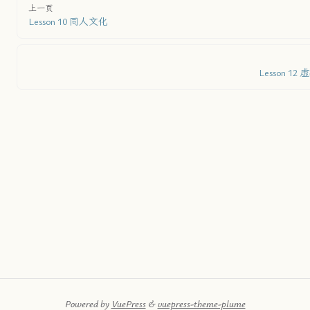
上一页
Lesson 10 同人文化
Lesson 12
Powered by
VuePress
&
vuepress-theme-plume