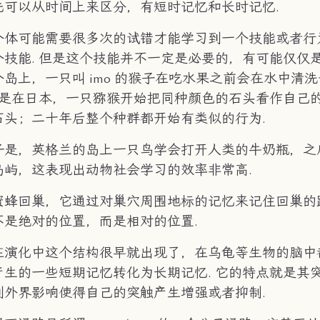
先可以从时间上来区分，有短时记忆和长时记忆.
个体可能需要很多次的试错才能学习到一个技能或者行
个技能. 但是这个技能并不一定是必要的，有可能仅仅
岛上，一只叫 imo 的猴子在吃水果之前会在水中清
 也是在日本，一只猕猴开始把同种颜色的石头看作自己
石头；二十年后整个种群都开始有类似的行为.
子是，英格兰的岛上一只鸟学会打开人类的牛奶瓶，之
岛屿，这表现出动物社会学习的效率非常高.
蜜蜂回巢，它通过对巢穴周围地标的记忆来记住回巢的路
不是绝对的位置，而是相对的位置.
在演化中这个结构很早就出现了，在乌龟等生物的脑中都
产生的一些短期记忆转化为长期记忆. 它的特点就是其
到外界影响使得自己的突触产生增强或者抑制.