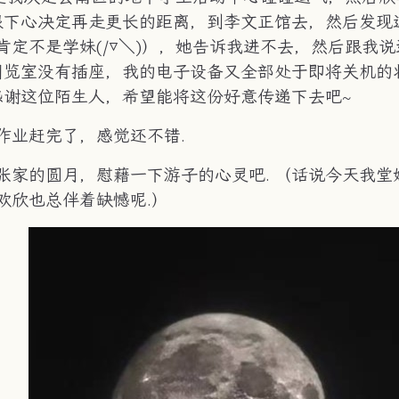
狠下心决定再走更长的距离，到李文正馆去，然后发现这
定不是学妹(/▽＼)），她告诉我进不去，然后跟我
的阅览室没有插座，我的电子设备又全部处于即将关机
感谢这位陌生人，希望能将这份好意传递下去吧~
作业赶完了，感觉还不错.
张家的圆月，慰藉一下游子的心灵吧. （话说今天我
欢欣也总伴着缺憾呢.）