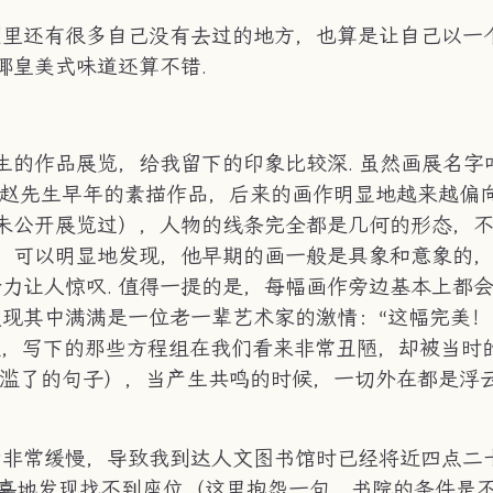
园里还有很多自己没有去过的地方，也算是让自己以一
椰皇美式味道还算不错.
生的作品展览，给我留下的印象比较深. 虽然画展名字
有赵先生早年的素描作品，后来的画作明显地越来越偏
从未公开展览过），人物的线条完全都是几何的形态，
幅，可以明显地发现，他早期的画一般是具象和意象的
力让人惊叹. 值得一提的是，每幅画作旁边基本上都
现其中满满是一位老一辈艺术家的激情：“这幅完美！
时候，写下的那些方程组在我们看来非常丑陋，却被当时
用滥了的句子），当产生共鸣的时候，一切外在都是浮
动非常缓慢，导致我到达人文图书馆时已经将近四点二
喜
地发现找不到座位（这里抱怨一句，书院的条件是