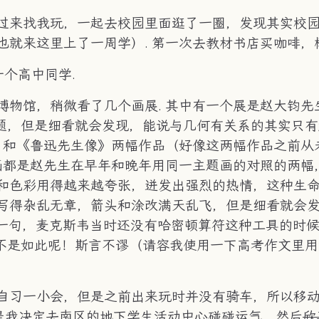
过来找我玩，一起去校园里面逛了一圈，发现其实校
也就来这里上了一周学）. 第一次去教材书店买咖啡，
一个高中同学.
物馆，稍微看了几个画展. 其中有一个展是赵大钧先
主题，但是细看就会发现，能说与几何有关系的其实只
士》和《鲁迅先生像》两幅作品（好像这两幅作品之前
多画都是赵先生在早年和晚年用同一主题画的对照的两
和色彩用得越来越夸张，迸发出强烈的热情，这种生命
写得杂乱无章，箭头和涂改满天乱飞，但是细看就会发
感叹一句，麦克斯韦当时还没有哈密顿算符这种工具的
尝不是如此呢！斯言不谬（请容我使用一下高考作文里
自习一小会，但是之前出来玩时并没有骑车，所以移
. 于是我决定去南区的地下学生活动中心碰碰运气，然后
欣