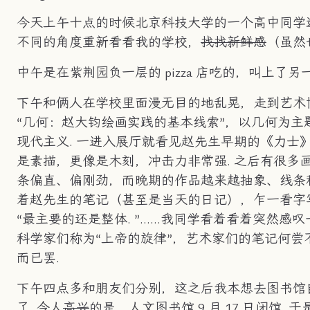
今天上午十点的时候北京科技大学的一个高中同学
不同的角度重新看看我的学校，
找找新鲜感
（虽然
中午是在紫荆园负一层的 pizza 店吃的，叫上了另
下午和俩人在学校里面漫无目的地乱晃，走到艺术博
“几何：赵大钧绘画实践的基本线索”，以几何为
现代主义. 一进入展厅就看见赵先生早期的《力
是素描，更像是木刻，冲击力非常强. 之后有很
条偏直、偏刚劲，而晚期的作品越来越抽象、线条
着赵先生的笔记（甚至是当天的日记），乍一看字
“最主要的还是整体. ”……我同学看着看着突然
科学家们称为“上帝的旋律”，艺术家们的笔记何
而已罢.
下午四点多和朋友们分别，这之后我本想去图书馆
了. 令人
高兴
的是，人文图书馆 9 月 17 日闭馆