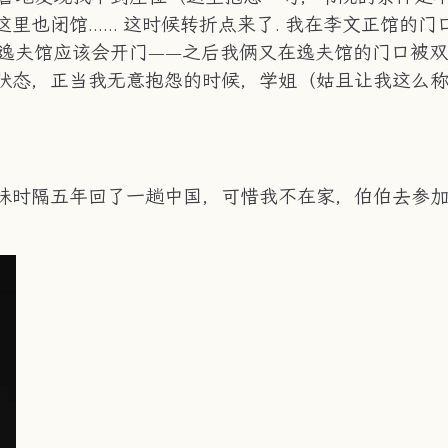
里也闭馆…… 这时候转折点来了. 我在李文正馆的门
说逸夫馆应该会开门——之后我俩又在逸夫馆的门口被
的状态，正当我无意抱怨的时候，学姐（姑且让我这么
堂妹时隔五年回了一趟中国，可惜我不在家，伯伯去参