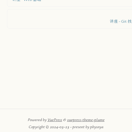
讲座 - Git
Powered by
VuePress
&
vuepress-theme-plume
Copyright © 2024-03-23 - present by physnya