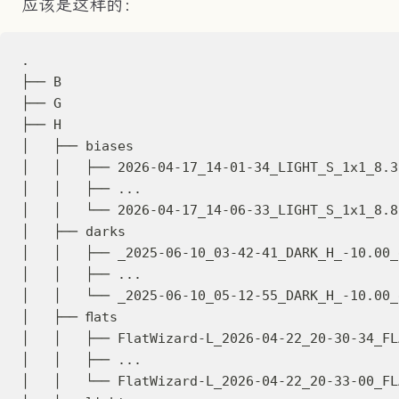
应该是这样的：
.
├── B
├── G
├── H
│   ├── biases
│   │   ├── 2026-04-17_14-01-34_LIGHT_S_1x1_8.3
│   │   ├── ...
│   │   └── 2026-04-17_14-06-33_LIGHT_S_1x1_8.8
│   ├── darks
│   │   ├── _2025-06-10_03-42-41_DARK_H_-10.00_
│   │   ├── ...
│   │   └── _2025-06-10_05-12-55_DARK_H_-10.00_
│   ├── flats
│   │   ├── FlatWizard-L_2026-04-22_20-30-34_FL
│   │   ├── ...
│   │   └── FlatWizard-L_2026-04-22_20-33-00_FL