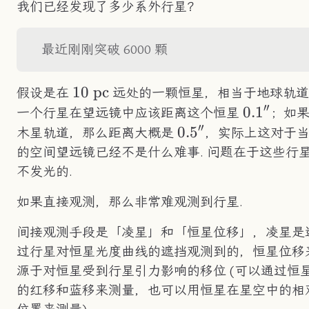
我们已经发现了多少系外行星？
最近刚刚突破 6000 颗
10\text{
10
pc
假设是在
远处的一颗恒星，相当于地球轨道
′′
pc}
0.1''
0.
1
一个行星在望远镜中应该距离这个恒星
；如
′′
0.5''
0.
5
木星轨道，那么距离大概是
，实际上这对于
的空间望远镜已经不是什么难事. 问题在于这些行
不发光的.
如果直接观测，那么非常难观测到行星.
间接观测手段是「凌星」和「恒星位移」，凌星是
过行星对恒星光度曲线的遮挡观测到的，恒星位移
源于对恒星受到行星引力影响的移位 (可以通过恒
的红移和蓝移来测量，也可以用恒星在星空中的相